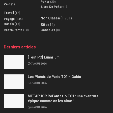
Poker
(20)
Vélo
(1)
Sites De Poker
(1)
Travail
(12)
Non Classé
(1 751)
Voyage
(145)
Hôtels
(16)
Site
(12)
Restaurants
(10)
Concours
(8)
Derniers articles
[Test PC] Lunarium
7 AOÛT 2026
Les Phénix de Paris T01 – Gabin
7 AOÛT 2026
METAPHOR ReFantazio T01 : une aventure
épique comme on les aime !
6 AOÛT 2026