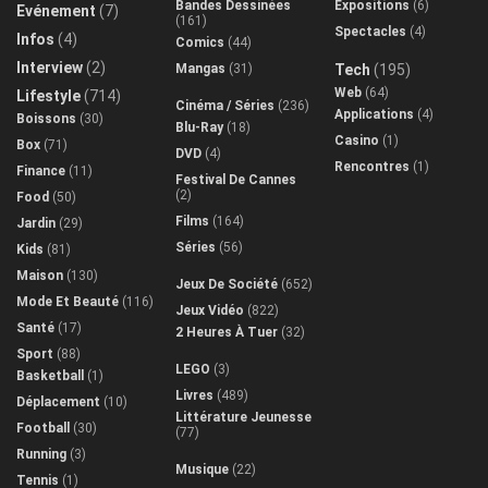
Bandes Dessinées
Expositions
(6)
Evénement
(7)
(161)
Spectacles
(4)
Infos
(4)
Comics
(44)
Interview
(2)
Mangas
(31)
Tech
(195)
Web
(64)
Lifestyle
(714)
Cinéma / Séries
(236)
Applications
(4)
Boissons
(30)
Blu-Ray
(18)
Casino
(1)
Box
(71)
DVD
(4)
Rencontres
(1)
Finance
(11)
Festival De Cannes
(2)
Food
(50)
Films
(164)
Jardin
(29)
Séries
(56)
Kids
(81)
Maison
(130)
Jeux De Société
(652)
Mode Et Beauté
(116)
Jeux Vidéo
(822)
Santé
(17)
2 Heures À Tuer
(32)
Sport
(88)
LEGO
(3)
Basketball
(1)
Livres
(489)
Déplacement
(10)
Littérature Jeunesse
Football
(30)
(77)
Running
(3)
Musique
(22)
Tennis
(1)