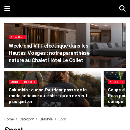
A LA UNE
Week-end VTT électrique dans les
Hautes-Vosges : notre parenthèse
nature au Chalet Hôtel Le Collet
MODE ET BEAUTÉ
A LA UNE
Columbia : quand l’outdoor passe de la
Coupe du 
rando sérieuse au t-shirt qu’on ne veut
Pass pour 
plus quitter
canapé
Home
Category
Lifestyle
Sport