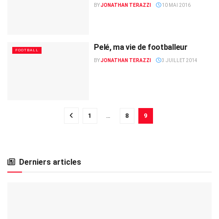
BY
JONATHAN TERAZZI
10 MAI 2016
Pelé, ma vie de footballeur
FOOTBALL
BY
JONATHAN TERAZZI
3 JUILLET 2014
1
…
8
9
Derniers articles