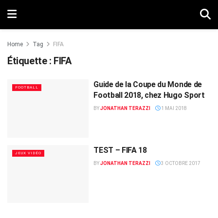
Home
Tag
FIFA
Étiquette :
FIFA
Guide de la Coupe du Monde de
FOOTBALL
Football 2018, chez Hugo Sport
BY
JONATHAN TERAZZI
1 MAI 2018
TEST – FIFA 18
JEUX VIDÉO
BY
JONATHAN TERAZZI
3 OCTOBRE 2017