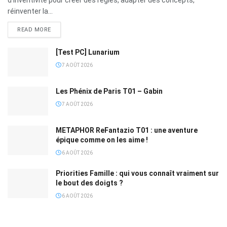
d'inventivité pour créer des règles, adapter des concepts,
réinventer la...
READ MORE
[Test PC] Lunarium
7 AOÛT 2026
Les Phénix de Paris T01 – Gabin
7 AOÛT 2026
METAPHOR ReFantazio T01 : une aventure
épique comme on les aime !
6 AOÛT 2026
Priorities Famille : qui vous connaît vraiment sur
le bout des doigts ?
6 AOÛT 2026