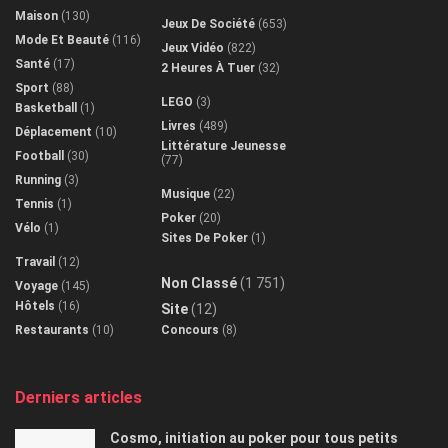
Maison
(130)
Jeux De Société
(653)
Mode Et Beauté
(116)
Jeux Vidéo
(822)
Santé
(17)
2 Heures À Tuer
(32)
Sport
(88)
LEGO
(3)
Basketball
(1)
Livres
(489)
Déplacement
(10)
Littérature Jeunesse
Football
(30)
(77)
Running
(3)
Musique
(22)
Tennis
(1)
Poker
(20)
Vélo
(1)
Sites De Poker
(1)
Travail
(12)
Non Classé
(1 751)
Voyage
(145)
Hôtels
(16)
Site
(12)
Restaurants
(10)
Concours
(8)
Derniers articles
Cosmo, initiation au poker pour tous petits