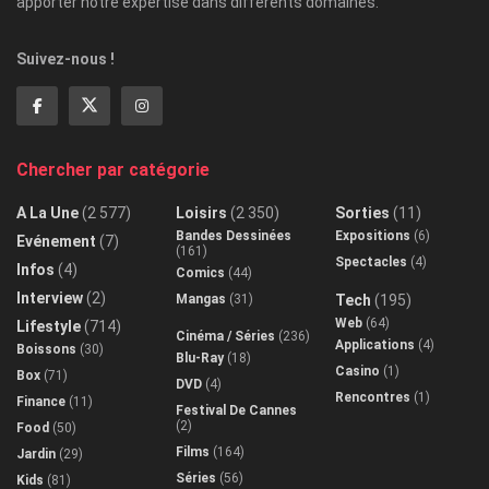
apporter notre expertise dans différents domaines.
Suivez-nous !
Chercher par catégorie
A La Une
(2 577)
Loisirs
(2 350)
Sorties
(11)
Bandes Dessinées
Expositions
(6)
Evénement
(7)
(161)
Spectacles
(4)
Infos
(4)
Comics
(44)
Interview
(2)
Mangas
(31)
Tech
(195)
Web
(64)
Lifestyle
(714)
Cinéma / Séries
(236)
Applications
(4)
Boissons
(30)
Blu-Ray
(18)
Casino
(1)
Box
(71)
DVD
(4)
Rencontres
(1)
Finance
(11)
Festival De Cannes
(2)
Food
(50)
Films
(164)
Jardin
(29)
Séries
(56)
Kids
(81)