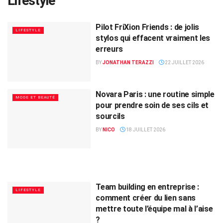
Lifestyle
Pilot FriXion Friends : de jolis
LIFESTYLE
stylos qui effacent vraiment les
erreurs
BY
JONATHAN TERAZZI
22 JUILLET 2026
Novara Paris : une routine simple
MODE ET BEAUTÉ
pour prendre soin de ses cils et
sourcils
BY
NICO
18 JUILLET 2026
Team building en entreprise :
LIFESTYLE
comment créer du lien sans
mettre toute l’équipe mal à l’aise
?