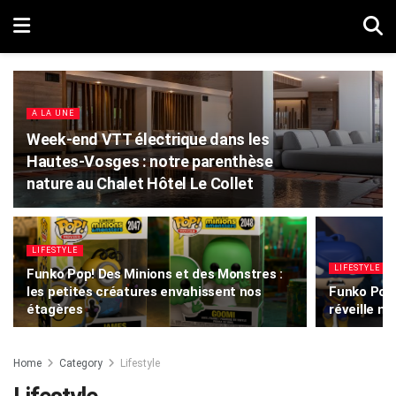
A LA UNE
Week-end VTT électrique dans les
Hautes-Vosges : notre parenthèse
nature au Chalet Hôtel Le Collet
LIFESTYLE
LIFESTYLE
Funko Pop! Des Minions et des Monstres :
les petites créatures envahissent nos
Funko Pop!
étagères
réveille n
Home
Category
Lifestyle