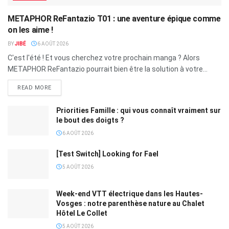
METAPHOR ReFantazio T01 : une aventure épique comme
on les aime !
BY
JIBÉ
6 AOÛT 2026
C'est l'été ! Et vous cherchez votre prochain manga ? Alors
METAPHOR ReFantazio pourrait bien être la solution à votre...
READ MORE
Priorities Famille : qui vous connaît vraiment sur
le bout des doigts ?
6 AOÛT 2026
[Test Switch] Looking for Fael
5 AOÛT 2026
Week-end VTT électrique dans les Hautes-
Vosges : notre parenthèse nature au Chalet
Hôtel Le Collet
5 AOÛT 2026