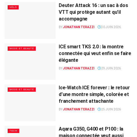
Deuter Attack 16 : un sac à dos
VÉLO
VTT qui protège autant qu’il
accompagne
BY
JONATHAN TERAZZI
30 JUIN 2026
ICE smart TKS 2.0 : la montre
MODE ET BEAUTÉ
connectée qui veut enfin se faire
élégante
BY
JONATHAN TERAZZI
29 JUIN 2026
Ice-Watch ICE forever : le retour
MODE ET BEAUTÉ
d’une montre simple, colorée et
franchement attachante
BY
JONATHAN TERAZZI
25 JUIN 2026
Aqara G350, G400 et P100 : la
TECH
maison connectée veut aussi