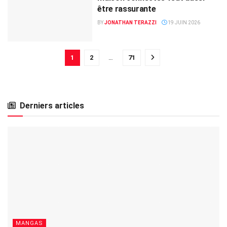
être rassurante
BY
JONATHAN TERAZZI
19 JUIN 2026
1
2
…
71
Derniers articles
MANGAS