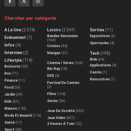
Chercher par catégorie
A La Une
(2 574)
Loisirs
(2 347)
Sorties
(11)
Bandes Dessinées
Expositions
(6)
Evénement
(7)
(160)
Spectacles
(4)
Infos
(4)
Comics
(44)
Interview
(2)
Mangas
(31)
Tech
(195)
Web
(64)
Lifestyle
(714)
Cinéma / Séries
(236)
Applications
(4)
Boissons
(30)
Blu-Ray
(18)
Casino
(1)
Box
(71)
DVD
(4)
Rencontres
(1)
Finance
(11)
Festival De Cannes
(2)
Food
(50)
Films
(164)
Jardin
(29)
Séries
(56)
Kids
(81)
Maison
(130)
Jeux De Société
(652)
Mode Et Beauté
(116)
Jeux Vidéo
(821)
Santé
(17)
2 Heures À Tuer
(32)
Sport
(88)