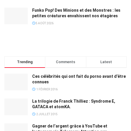
Funko Pop! Des Minions et des Monstres : les
petites créatures envahissent nos étagères
5 AOÛT 2026
Trending
Comments
Latest
Ces célébrités qui ont fait du porno avant d’être
connues
1 FÉVRIER 2016
La trilogie de Franck Thilliez : Syndrome E,
GATACA et atomKA.
2 JUILLET 2015
Gagner de l’argent grâce à YouTube et