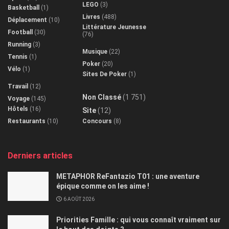
LEGO
(3)
Basketball
(1)
Livres
(488)
Déplacement
(10)
Littérature Jeunesse
Football
(30)
(76)
Running
(3)
Musique
(22)
Tennis
(1)
Poker
(20)
Vélo
(1)
Sites De Poker
(1)
Travail
(12)
Non Classé
(1 751)
Voyage
(145)
Hôtels
(16)
Site
(12)
Restaurants
(10)
Concours
(8)
Derniers articles
METAPHOR ReFantazio T01 : une aventure
épique comme on les aime !
6 AOÛT 2026
Priorities Famille : qui vous connaît vraiment sur