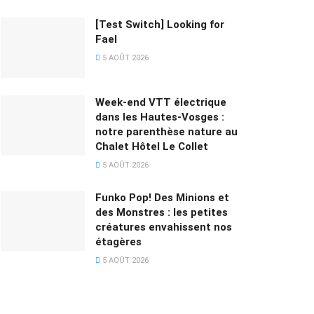
[Test Switch] Looking for
Fael
5 AOÛT 2026
Week-end VTT électrique
dans les Hautes-Vosges :
notre parenthèse nature au
Chalet Hôtel Le Collet
5 AOÛT 2026
Funko Pop! Des Minions et
des Monstres : les petites
créatures envahissent nos
étagères
5 AOÛT 2026