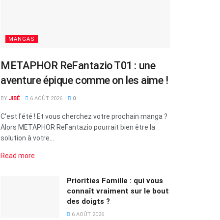
MANGAS
METAPHOR ReFantazio T01 : une
aventure épique comme on les aime !
BY
JIBÉ
6 AOÛT 2026
0
C'est l'été ! Et vous cherchez votre prochain manga ?
Alors METAPHOR ReFantazio pourrait bien être la
solution à votre...
Read more
Priorities Famille : qui vous
connaît vraiment sur le bout
des doigts ?
6 AOÛT 2026