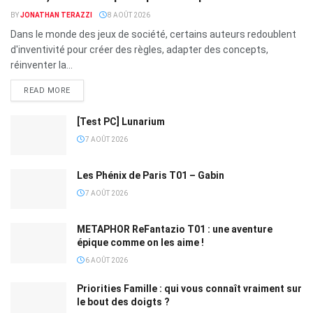
BY
JONATHAN TERAZZI
8 AOÛT 2026
Dans le monde des jeux de société, certains auteurs redoublent
d'inventivité pour créer des règles, adapter des concepts,
réinventer la...
READ MORE
[Test PC] Lunarium
7 AOÛT 2026
Les Phénix de Paris T01 – Gabin
7 AOÛT 2026
METAPHOR ReFantazio T01 : une aventure
épique comme on les aime !
6 AOÛT 2026
Priorities Famille : qui vous connaît vraiment sur
le bout des doigts ?