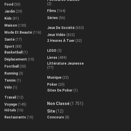
(2)
Food
(50)
Films
(164)
Jardin
(29)
Séries
(56)
Kids
(81)
Maison
(130)
Jeux De Société
(653)
Mode Et Beauté
(116)
Jeux Vidéo
(822)
Santé
(17)
2 Heures À Tuer
(32)
Sport
(88)
LEGO
(3)
Basketball
(1)
Livres
(489)
Déplacement
(10)
Littérature Jeunesse
Football
(30)
(77)
Running
(3)
Musique
(22)
Tennis
(1)
Poker
(20)
Vélo
(1)
Sites De Poker
(1)
Travail
(12)
Non Classé
(1 751)
Voyage
(145)
Hôtels
(16)
Site
(12)
Restaurants
(10)
Concours
(8)