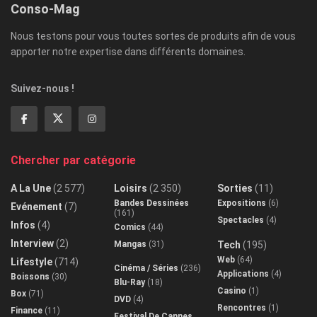
Conso-Mag
Nous testons pour vous toutes sortes de produits afin de vous
apporter notre expertise dans différents domaines.
Suivez-nous !
Chercher par catégorie
A La Une
(2 577)
Loisirs
(2 350)
Sorties
(11)
Bandes Dessinées
Expositions
(6)
Evénement
(7)
(161)
Spectacles
(4)
Infos
(4)
Comics
(44)
Interview
(2)
Mangas
(31)
Tech
(195)
Web
(64)
Lifestyle
(714)
Cinéma / Séries
(236)
Applications
(4)
Boissons
(30)
Blu-Ray
(18)
Casino
(1)
Box
(71)
DVD
(4)
Rencontres
(1)
Finance
(11)
Festival De Cannes