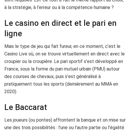
à la stratégie, à l’erreur ou à la compétence humaine ?
Le casino en direct et le pari en
ligne
Mais le type de jeu qui fait fureur, en ce moment, c’est le
Casino Live où, on se trouve virtuellement en direct avec le
croupier ou la croupière. Le pari sportif s’est développé en
France, sous la forme du pari mutuel urbain (PMU) autour
des courses de chevaux, puis s’est généralisé à
pratiquement tous les sports (dernièrement au MMA en
2020).
Le Baccarat
Les joueurs (ou pontes) affrontent la banque et on mise sur
une des trois possibilités : l’une ou l’autre partie ou l’égalité.