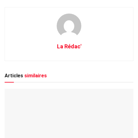
La Rédac'
Articles
similaires