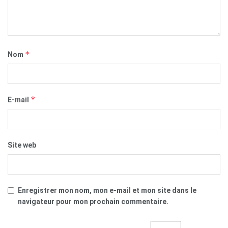
*
Nom
*
E-mail
Site web
Enregistrer mon nom, mon e-mail et mon site dans le
navigateur pour mon prochain commentaire.