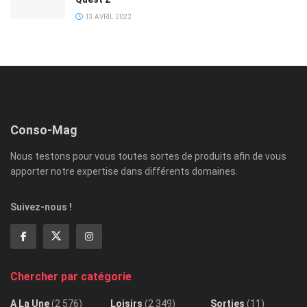
13 AVRIL 2022
Conso-Mag
Nous testons pour vous toutes sortes de produits afin de vous
apporter notre expertise dans différents domaines.
Suivez-nous !
Chercher par catégorie
A La Une
(2 576)
Loisirs
(2 349)
Sorties
(11)