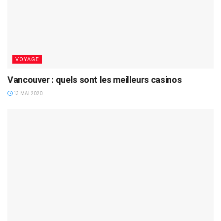
VOYAGE
Vancouver : quels sont les meilleurs casinos
13 MAI 2020