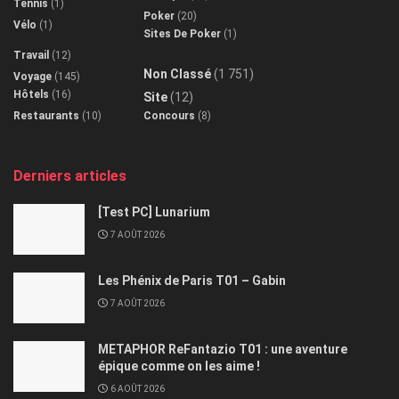
Tennis
(1)
Poker
(20)
Vélo
(1)
Sites De Poker
(1)
Travail
(12)
Non Classé
(1 751)
Voyage
(145)
Hôtels
(16)
Site
(12)
Restaurants
(10)
Concours
(8)
Derniers articles
[Test PC] Lunarium
7 AOÛT 2026
Les Phénix de Paris T01 – Gabin
7 AOÛT 2026
METAPHOR ReFantazio T01 : une aventure
épique comme on les aime !
6 AOÛT 2026