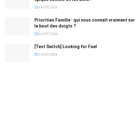
6 AOÛT 2026
Priorities Famille : qui vous connaît vraiment sur
le bout des doigts ?
6 AOÛT 2026
[Test Switch] Looking for Fael
5 AOÛT 2026