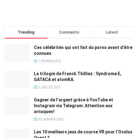
Trending
Comments
Latest
Ces célébrités qui ont fait du porno avant d’être
connues
1 FÉVRIER 2016
La trilogie de Franck Thilliez : Syndrome E,
GATACA et atomKA.
2 JUILLET 2015
Gagner de l’argent grâce à YouTube et
Instagram via Telegram: Attention aux
arnaques!
20 JANVIER 2025
Les 10 meilleurs jeux de course VR pour l’Oculus
Quest 2