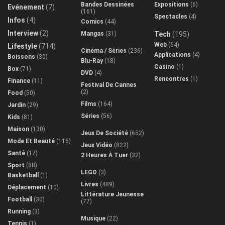
Bandes Dessinées
Expositions
(6)
Evénement
(7)
(161)
Spectacles
(4)
Infos
(4)
Comics
(44)
Interview
(2)
Mangas
(31)
Tech
(195)
Web
(64)
Lifestyle
(714)
Cinéma / Séries
(236)
Applications
(4)
Boissons
(30)
Blu-Ray
(18)
Casino
(1)
Box
(71)
DVD
(4)
Rencontres
(1)
Finance
(11)
Festival De Cannes
(2)
Food
(50)
Films
(164)
Jardin
(29)
Séries
(56)
Kids
(81)
Maison
(130)
Jeux De Société
(652)
Mode Et Beauté
(116)
Jeux Vidéo
(822)
Santé
(17)
2 Heures À Tuer
(32)
Sport
(88)
LEGO
(3)
Basketball
(1)
Livres
(489)
Déplacement
(10)
Littérature Jeunesse
Football
(30)
(77)
Running
(3)
Musique
(22)
Tennis
(1)