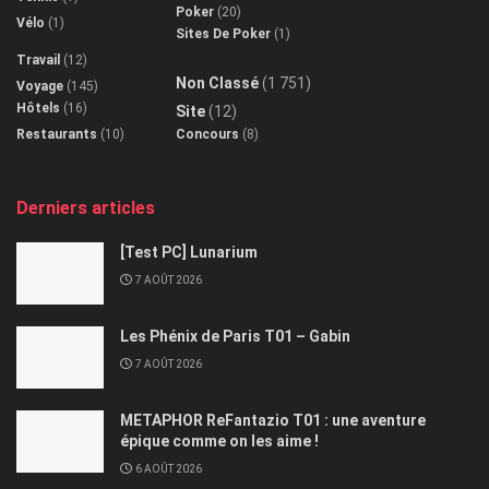
Poker
(20)
Vélo
(1)
Sites De Poker
(1)
Travail
(12)
Non Classé
(1 751)
Voyage
(145)
Hôtels
(16)
Site
(12)
Restaurants
(10)
Concours
(8)
Derniers articles
[Test PC] Lunarium
7 AOÛT 2026
Les Phénix de Paris T01 – Gabin
7 AOÛT 2026
METAPHOR ReFantazio T01 : une aventure
épique comme on les aime !
6 AOÛT 2026