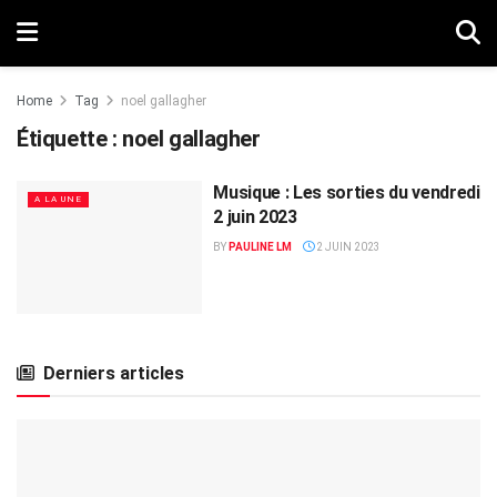
Home
Tag
noel gallagher
Étiquette :
noel gallagher
Musique : Les sorties du vendredi
A LA UNE
2 juin 2023
BY
PAULINE LM
2 JUIN 2023
Derniers articles