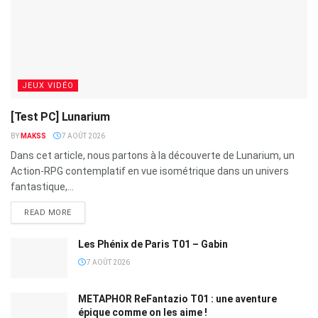
JEUX VIDÉO
[Test PC] Lunarium
BY
MAKSS
7 AOÛT 2026
Dans cet article, nous partons à la découverte de Lunarium, un
Action-RPG contemplatif en vue isométrique dans un univers
fantastique,...
READ MORE
Les Phénix de Paris T01 – Gabin
7 AOÛT 2026
METAPHOR ReFantazio T01 : une aventure
épique comme on les aime !