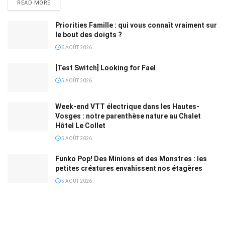
READ MORE
Priorities Famille : qui vous connaît vraiment sur
le bout des doigts ?
6 AOÛT 2026
[Test Switch] Looking for Fael
5 AOÛT 2026
Week-end VTT électrique dans les Hautes-
Vosges : notre parenthèse nature au Chalet
Hôtel Le Collet
5 AOÛT 2026
Funko Pop! Des Minions et des Monstres : les
petites créatures envahissent nos étagères
5 AOÛT 2026