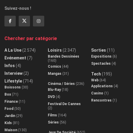
Suivez-nous !
Chercher par catégorie
A La Une
(2 574)
Loisirs
(2 347)
Sorties
(11)
Bandes Dessinées
Expositions
(6)
Evénement
(7)
(160)
Spectacles
(4)
Infos
(4)
Comics
(44)
Interview
(2)
Mangas
(31)
Tech
(195)
Web
(64)
Lifestyle
(714)
Cinéma / Séries
(236)
Applications
(4)
Boissons
(30)
Blu-Ray
(18)
Casino
(1)
Box
(71)
DVD
(4)
Rencontres
(1)
Finance
(11)
Festival De Cannes
(2)
Food
(50)
Films
(164)
Jardin
(29)
Séries
(56)
Kids
(81)
Maison
(130)
Jeux De Société
(652)