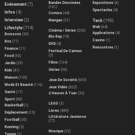
Bandes Dessinées
Expositions
(6)
Evénement
(7)
(161)
Spectacles
(4)
Infos
(4)
Comics
(44)
Interview
(2)
Mangas
(31)
Tech
(195)
Web
(64)
Lifestyle
(714)
Cinéma / Séries
(236)
Applications
(4)
Boissons
(30)
Blu-Ray
(18)
Casino
(1)
Box
(71)
DVD
(4)
Rencontres
(1)
Finance
(11)
Festival De Cannes
(2)
Food
(50)
Films
(164)
Jardin
(29)
Séries
(56)
Kids
(81)
Maison
(130)
Jeux De Société
(653)
Mode Et Beauté
(116)
Jeux Vidéo
(822)
Santé
(17)
2 Heures À Tuer
(32)
Sport
(88)
LEGO
(3)
Basketball
(1)
Livres
(489)
Déplacement
(10)
Littérature Jeunesse
Football
(30)
(77)
Running
(3)
Musique
(22)
Tennis
(1)