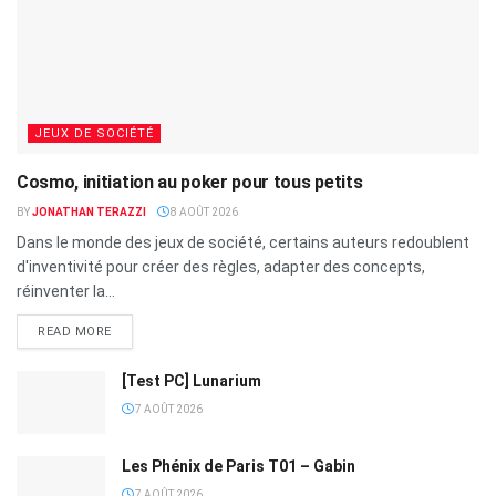
JEUX DE SOCIÉTÉ
Cosmo, initiation au poker pour tous petits
BY
JONATHAN TERAZZI
8 AOÛT 2026
Dans le monde des jeux de société, certains auteurs redoublent
d'inventivité pour créer des règles, adapter des concepts,
réinventer la...
READ MORE
[Test PC] Lunarium
7 AOÛT 2026
Les Phénix de Paris T01 – Gabin
7 AOÛT 2026