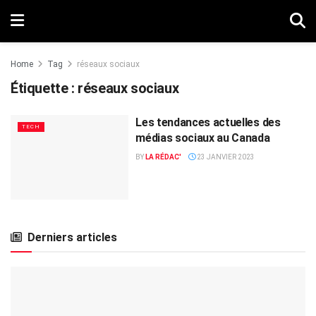
Home
Tag
réseaux sociaux
Étiquette :
réseaux sociaux
Les tendances actuelles des
TECH
médias sociaux au Canada
BY
LA RÉDAC'
23 JANVIER 2023
Derniers articles