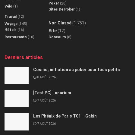
Poker
(20)
Vélo
(1)
Sites De Poker
(1)
Travail
(12)
Non Classé
(1 751)
Voyage
(145)
Hôtels
(16)
Site
(12)
Restaurants
(10)
Concours
(8)
Derniers articles
Cosmo, initiation au poker pour tous petits
8 AOÛT 2026
[Test PC] Lunarium
7 AOÛT 2026
Les Phénix de Paris T01 – Gabin
7 AOÛT 2026