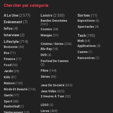
Chercher par catégorie
A La Une
(2 577)
Loisirs
(2 350)
Sorties
(11)
Bandes Dessinées
Expositions
(6)
Evénement
(7)
(161)
Spectacles
(4)
Infos
(4)
Comics
(44)
Interview
(2)
Mangas
(31)
Tech
(195)
Web
(64)
Lifestyle
(714)
Cinéma / Séries
(236)
Applications
(4)
Boissons
(30)
Blu-Ray
(18)
Casino
(1)
Box
(71)
DVD
(4)
Rencontres
(1)
Finance
(11)
Festival De Cannes
(2)
Food
(50)
Films
(164)
Jardin
(29)
Séries
(56)
Kids
(81)
Maison
(130)
Jeux De Société
(653)
Mode Et Beauté
(116)
Jeux Vidéo
(822)
Santé
(17)
2 Heures À Tuer
(32)
Sport
(88)
LEGO
(3)
Basketball
(1)
Livres
(489)
Déplacement
(10)