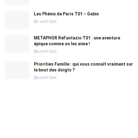
Les Phénix de Paris T01 – Gabin
7 AOÛT 2026
METAPHOR ReFantazio T01 : une aventure
épique comme on les aime !
6 AOÛT 2026
Priorities Famille : qui vous connaît vraiment sur
le bout des doigts ?
6 AOÛT 2026