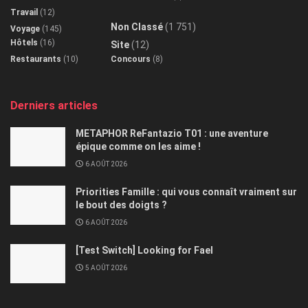
Travail
(12)
Non Classé
(1 751)
Voyage
(145)
Hôtels
(16)
Site
(12)
Restaurants
(10)
Concours
(8)
Derniers articles
METAPHOR ReFantazio T01 : une aventure
épique comme on les aime !
6 AOÛT 2026
Priorities Famille : qui vous connaît vraiment sur
le bout des doigts ?
6 AOÛT 2026
[Test Switch] Looking for Fael
5 AOÛT 2026