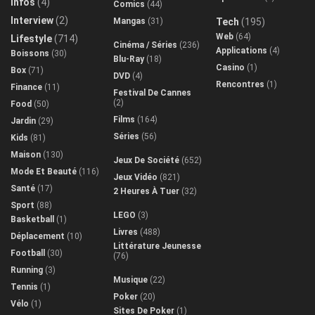
Infos
(4)
Comics
(44)
Interview
(2)
Mangas
(31)
Tech
(195)
Web
(64)
Lifestyle
(714)
Cinéma / Séries
(236)
Applications
(4)
Boissons
(30)
Blu-Ray
(18)
Casino
(1)
Box
(71)
DVD
(4)
Rencontres
(1)
Finance
(11)
Festival De Cannes
(2)
Food
(50)
Films
(164)
Jardin
(29)
Séries
(56)
Kids
(81)
Maison
(130)
Jeux De Société
(652)
Mode Et Beauté
(116)
Jeux Vidéo
(821)
Santé
(17)
2 Heures À Tuer
(32)
Sport
(88)
LEGO
(3)
Basketball
(1)
Livres
(488)
Déplacement
(10)
Littérature Jeunesse
Football
(30)
(76)
Running
(3)
Musique
(22)
Tennis
(1)
Poker
(20)
Vélo
(1)
Sites De Poker
(1)