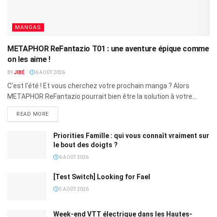
MANGAS
METAPHOR ReFantazio T01 : une aventure épique comme
on les aime !
BY
JIBÉ
6 AOÛT 2026
C'est l'été ! Et vous cherchez votre prochain manga ? Alors
METAPHOR ReFantazio pourrait bien être la solution à votre...
READ MORE
Priorities Famille : qui vous connaît vraiment sur
le bout des doigts ?
6 AOÛT 2026
[Test Switch] Looking for Fael
5 AOÛT 2026
Week-end VTT électrique dans les Hautes-