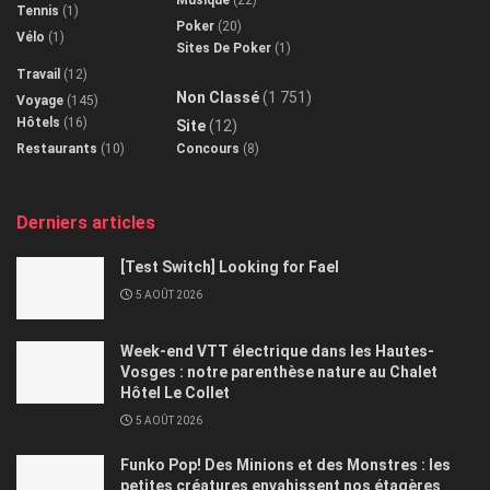
Tennis
(1)
Poker
(20)
Vélo
(1)
Sites De Poker
(1)
Travail
(12)
Non Classé
(1 751)
Voyage
(145)
Hôtels
(16)
Site
(12)
Restaurants
(10)
Concours
(8)
Derniers articles
[Test Switch] Looking for Fael
5 AOÛT 2026
Week-end VTT électrique dans les Hautes-
Vosges : notre parenthèse nature au Chalet
Hôtel Le Collet
5 AOÛT 2026
Funko Pop! Des Minions et des Monstres : les
petites créatures envahissent nos étagères