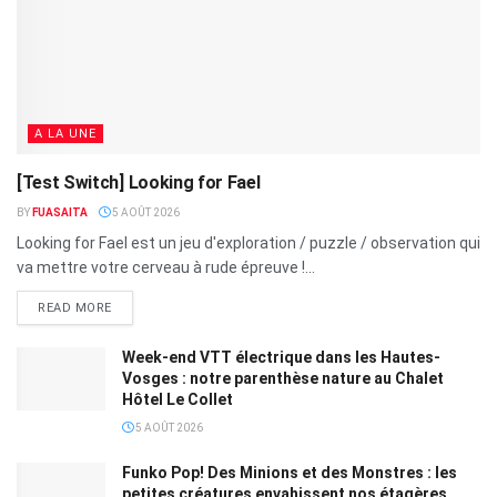
A LA UNE
[Test Switch] Looking for Fael
BY
FUASAITA
5 AOÛT 2026
Looking for Fael est un jeu d'exploration / puzzle / observation qui
va mettre votre cerveau à rude épreuve !...
READ MORE
Week-end VTT électrique dans les Hautes-
Vosges : notre parenthèse nature au Chalet
Hôtel Le Collet
5 AOÛT 2026
Funko Pop! Des Minions et des Monstres : les
petites créatures envahissent nos étagères