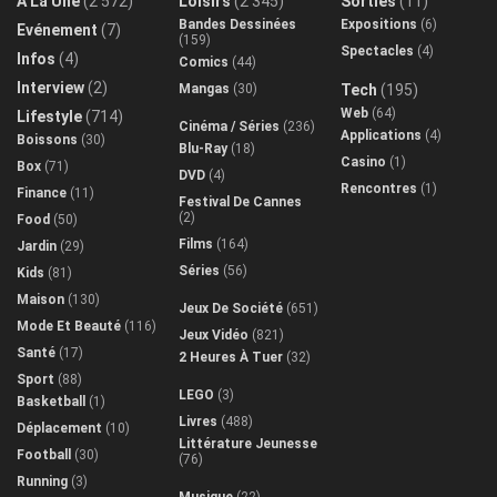
A La Une
(2 572)
Loisirs
(2 345)
Sorties
(11)
Bandes Dessinées
Expositions
(6)
Evénement
(7)
(159)
Spectacles
(4)
Infos
(4)
Comics
(44)
Interview
(2)
Mangas
(30)
Tech
(195)
Web
(64)
Lifestyle
(714)
Cinéma / Séries
(236)
Applications
(4)
Boissons
(30)
Blu-Ray
(18)
Casino
(1)
Box
(71)
DVD
(4)
Rencontres
(1)
Finance
(11)
Festival De Cannes
(2)
Food
(50)
Films
(164)
Jardin
(29)
Séries
(56)
Kids
(81)
Maison
(130)
Jeux De Société
(651)
Mode Et Beauté
(116)
Jeux Vidéo
(821)
Santé
(17)
2 Heures À Tuer
(32)
Sport
(88)
LEGO
(3)
Basketball
(1)
Livres
(488)
Déplacement
(10)
Littérature Jeunesse
Football
(30)
(76)
Running
(3)
Musique
(22)