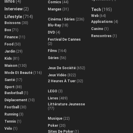
Infos
(4)
Comics
(44)
Interview
(2)
Mangas
(31)
Tech
(195)
Web
(64)
Lifestyle
(714)
Cinéma / Séries
(236)
Applications
(4)
Boissons
(30)
Blu-Ray
(18)
Casino
(1)
Box
(71)
DVD
(4)
Rencontres
(1)
Finance
(11)
Festival De Cannes
(2)
Food
(50)
Films
(164)
Jardin
(29)
Séries
(56)
Kids
(81)
Maison
(130)
Jeux De Société
(652)
Mode Et Beauté
(116)
Jeux Vidéo
(822)
Santé
(17)
2 Heures À Tuer
(32)
Sport
(88)
LEGO
(3)
Basketball
(1)
Livres
(489)
Déplacement
(10)
Littérature Jeunesse
Football
(30)
(77)
Running
(3)
Musique
(22)
Tennis
(1)
Poker
(20)
Vélo
(1)
Sites De Poker
(1)