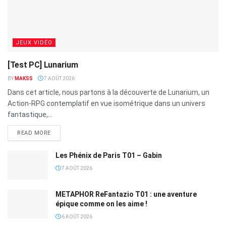
JEUX VIDÉO
[Test PC] Lunarium
BY
MAKSS
7 AOÛT 2026
Dans cet article, nous partons à la découverte de Lunarium, un
Action-RPG contemplatif en vue isométrique dans un univers
fantastique,...
READ MORE
Les Phénix de Paris T01 – Gabin
7 AOÛT 2026
METAPHOR ReFantazio T01 : une aventure
épique comme on les aime !
6 AOÛT 2026