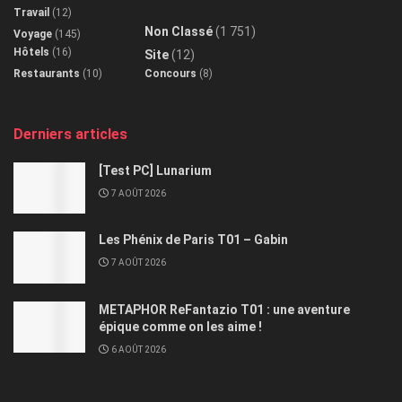
Travail
(12)
Non Classé
(1 751)
Voyage
(145)
Hôtels
(16)
Site
(12)
Restaurants
(10)
Concours
(8)
Derniers articles
[Test PC] Lunarium
7 AOÛT 2026
Les Phénix de Paris T01 – Gabin
7 AOÛT 2026
METAPHOR ReFantazio T01 : une aventure
épique comme on les aime !
6 AOÛT 2026