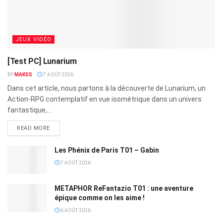
JEUX VIDÉO
[Test PC] Lunarium
BY
MAKSS
7 AOÛT 2026
Dans cet article, nous partons à la découverte de Lunarium, un
Action-RPG contemplatif en vue isométrique dans un univers
fantastique,...
READ MORE
Les Phénix de Paris T01 – Gabin
7 AOÛT 2026
METAPHOR ReFantazio T01 : une aventure
épique comme on les aime !
6 AOÛT 2026