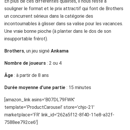
En plus de ces différentes qualités, il nous reste à
souligner le format et le prix attractif qui font de Brothers
un concurrent sérieux dans la catégorie des
incontournables à glisser dans sa valise pour les vacances.
Une vraie bonne pioche (à planter dans le dos de son
insupportable frérot).
Brothers
, un jeu signé
Ankama
Nombre de joueurs
: 2 ou 4
Âge
: à partir de 8 ans
Durée moyenne d’une partie
: 15 minutes
[amazon_link asins=’B07DL79FWK’
template=’ProductCarousel’ store=’chjo-21′
marketplace=’FR’ link_id=’262a5f12-8f40-11e8-a32f-
7588ee792ce6′]