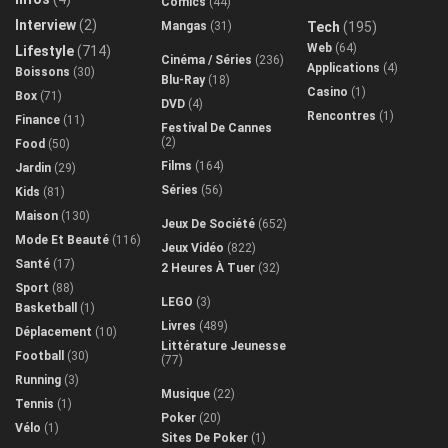
Comics
(44)
Interview
(2)
Mangas
(31)
Tech
(195)
Web
(64)
Lifestyle
(714)
Cinéma / Séries
(236)
Applications
(4)
Boissons
(30)
Blu-Ray
(18)
Casino
(1)
Box
(71)
DVD
(4)
Rencontres
(1)
Finance
(11)
Festival De Cannes
(2)
Food
(50)
Films
(164)
Jardin
(29)
Séries
(56)
Kids
(81)
Maison
(130)
Jeux De Société
(652)
Mode Et Beauté
(116)
Jeux Vidéo
(822)
Santé
(17)
2 Heures À Tuer
(32)
Sport
(88)
LEGO
(3)
Basketball
(1)
Livres
(489)
Déplacement
(10)
Littérature Jeunesse
Football
(30)
(77)
Running
(3)
Musique
(22)
Tennis
(1)
Poker
(20)
Vélo
(1)
Sites De Poker
(1)