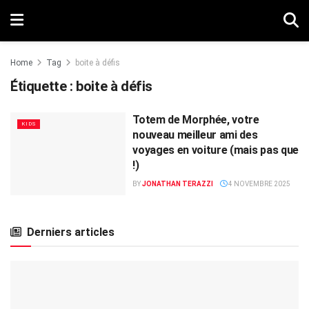
Home
Tag
boite à défis
Étiquette :
boite à défis
Totem de Morphée, votre
KIDS
nouveau meilleur ami des
voyages en voiture (mais pas que
!)
BY
JONATHAN TERAZZI
4 NOVEMBRE 2025
Derniers articles