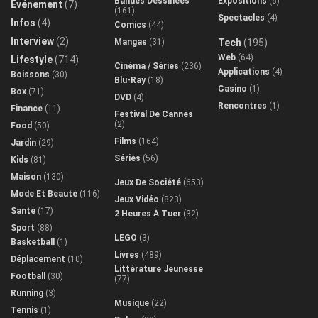
Bandes Dessinées
Expositions
(6)
Evénement
(7)
(161)
Spectacles
(4)
Infos
(4)
Comics
(44)
Interview
(2)
Mangas
(31)
Tech
(195)
Web
(64)
Lifestyle
(714)
Cinéma / Séries
(236)
Applications
(4)
Boissons
(30)
Blu-Ray
(18)
Casino
(1)
Box
(71)
DVD
(4)
Rencontres
(1)
Finance
(11)
Festival De Cannes
(2)
Food
(50)
Films
(164)
Jardin
(29)
Séries
(56)
Kids
(81)
Maison
(130)
Jeux De Société
(653)
Mode Et Beauté
(116)
Jeux Vidéo
(823)
Santé
(17)
2 Heures À Tuer
(32)
Sport
(88)
LEGO
(3)
Basketball
(1)
Livres
(489)
Déplacement
(10)
Littérature Jeunesse
Football
(30)
(77)
Running
(3)
Musique
(22)
Tennis
(1)