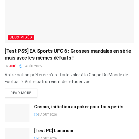
JEUX VIDÉO
[Test PS5] EA Sports UFC 6 : Grosses mandales en série
mais avec les mêmes défauts !
BY
JIBÉ
8 AOÛT 2026
Votre nation préférée s'est faite voler à la Coupe Du Monde de
Football ? Votre patron vient de refuser vos...
READ MORE
Cosmo, initiation au poker pour tous petits
8 AOÛT 2026
[Test PC] Lunarium
7 AOÛT 2026