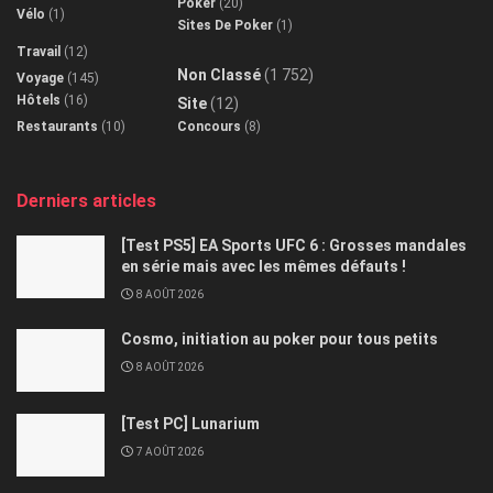
Poker
(20)
Vélo
(1)
Sites De Poker
(1)
Travail
(12)
Non Classé
(1 752)
Voyage
(145)
Hôtels
(16)
Site
(12)
Restaurants
(10)
Concours
(8)
Derniers articles
[Test PS5] EA Sports UFC 6 : Grosses mandales
en série mais avec les mêmes défauts !
8 AOÛT 2026
Cosmo, initiation au poker pour tous petits
8 AOÛT 2026
[Test PC] Lunarium
7 AOÛT 2026