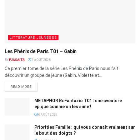
LITTÉRATURE JEUNESSE
Les Phénix de Paris T01 – Gabin
BY
FUASAITA
7 AOÛT 2026
Ce premier tome de la série Les Phénix de Paris nous fait
découvrir un groupe de jeune (Gabin, Violette et...
READ MORE
METAPHOR ReFantazio T01 : une aventure
épique comme on les aime !
6 AOÛT 2026
Priorities Famille : qui vous connaît vraiment sur
le bout des doigts ?