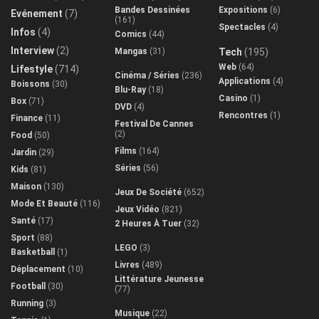
Bandes Dessinées
Expositions
(6)
Evénement
(7)
(161)
Spectacles
(4)
Infos
(4)
Comics
(44)
Interview
(2)
Mangas
(31)
Tech
(195)
Web
(64)
Lifestyle
(714)
Cinéma / Séries
(236)
Applications
(4)
Boissons
(30)
Blu-Ray
(18)
Casino
(1)
Box
(71)
DVD
(4)
Rencontres
(1)
Finance
(11)
Festival De Cannes
(2)
Food
(50)
Films
(164)
Jardin
(29)
Séries
(56)
Kids
(81)
Maison
(130)
Jeux De Société
(652)
Mode Et Beauté
(116)
Jeux Vidéo
(821)
Santé
(17)
2 Heures À Tuer
(32)
Sport
(88)
LEGO
(3)
Basketball
(1)
Livres
(489)
Déplacement
(10)
Littérature Jeunesse
Football
(30)
(77)
Running
(3)
Musique
(22)