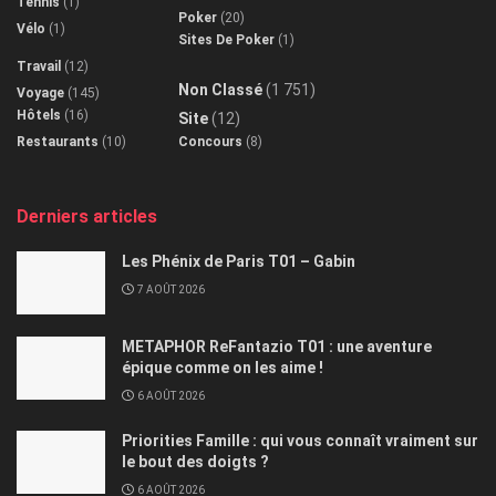
Tennis
(1)
Poker
(20)
Vélo
(1)
Sites De Poker
(1)
Travail
(12)
Non Classé
(1 751)
Voyage
(145)
Hôtels
(16)
Site
(12)
Restaurants
(10)
Concours
(8)
Derniers articles
Les Phénix de Paris T01 – Gabin
7 AOÛT 2026
METAPHOR ReFantazio T01 : une aventure
épique comme on les aime !
6 AOÛT 2026
Priorities Famille : qui vous connaît vraiment sur
le bout des doigts ?
6 AOÛT 2026