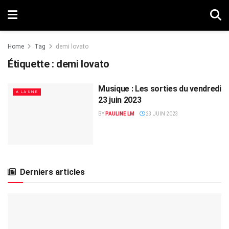
Home
Tag
demi lovato
Étiquette :
demi lovato
Musique : Les sorties du vendredi
A LA UNE
23 juin 2023
BY
PAULINE LM
23 JUIN 2023
Derniers articles