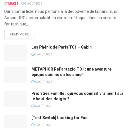
BY
MAKSS
7 AOÛT 2026
Dans cet article, nous partons à la découverte de Lunarium, un
Action-RPG contemplatif en vue isométrique dans un univers
fantastique,...
READ MORE
Les Phénix de Paris T01 – Gabin
7 AOÛT 2026
METAPHOR ReFantazio T01 : une aventure
épique comme on les aime !
6 AOÛT 2026
Priorities Famille : qui vous connaît vraiment sur
le bout des doigts ?
6 AOÛT 2026
[Test Switch] Looking for Fael
5 AOÛT 2026