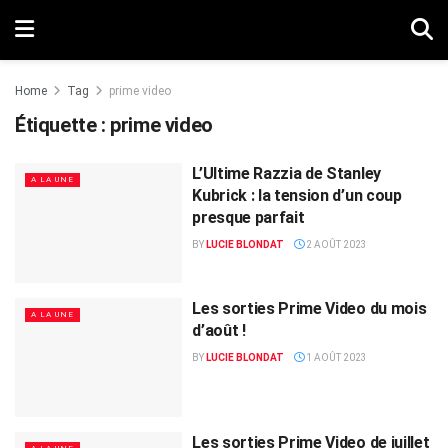
Home
Tag
prime video
Étiquette :
prime video
L’Ultime Razzia de Stanley
A LA UNE
Kubrick : la tension d’un coup
presque parfait
BY
LUCIE BLONDAT
2 AOÛT 2023
Les sorties Prime Video du mois
A LA UNE
d’août !
BY
LUCIE BLONDAT
1 AOÛT 2023
Les sorties Prime Video de juillet