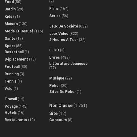
(2)
Food
(50)
Films
(164)
Jardin
(29)
Séries
(56)
Kids
(81)
Maison
(130)
Jeux De Société
(652)
Mode Et Beauté
(116)
Jeux Vidéo
(822)
Santé
(17)
2 Heures À Tuer
(32)
Sport
(88)
LEGO
(3)
Basketball
(1)
Livres
(489)
Déplacement
(10)
Littérature Jeunesse
Football
(30)
(77)
Running
(3)
Musique
(22)
Tennis
(1)
Poker
(20)
Vélo
(1)
Sites De Poker
(1)
Travail
(12)
Non Classé
(1 751)
Voyage
(145)
Hôtels
(16)
Site
(12)
Restaurants
(10)
Concours
(8)