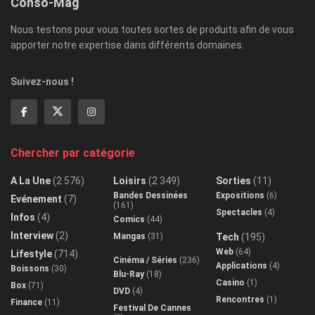
Conso-Mag
Nous testons pour vous toutes sortes de produits afin de vous
apporter notre expertise dans différents domaines.
Suivez-nous !
Chercher par catégorie
A La Une
(2 576)
Loisirs
(2 349)
Sorties
(11)
Bandes Dessinées
Expositions
(6)
Evénement
(7)
(161)
Spectacles
(4)
Infos
(4)
Comics
(44)
Interview
(2)
Mangas
(31)
Tech
(195)
Web
(64)
Lifestyle
(714)
Cinéma / Séries
(236)
Applications
(4)
Boissons
(30)
Blu-Ray
(18)
Casino
(1)
Box
(71)
DVD
(4)
Rencontres
(1)
Finance
(11)
Festival De Cannes