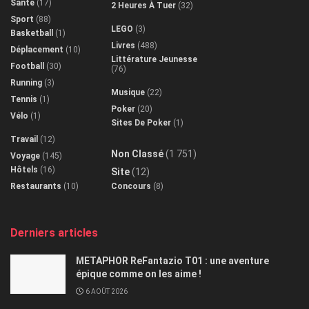
Santé
(17)
2 Heures À Tuer
(32)
Sport
(88)
LEGO
(3)
Basketball
(1)
Livres
(488)
Déplacement
(10)
Littérature Jeunesse
Football
(30)
(76)
Running
(3)
Musique
(22)
Tennis
(1)
Poker
(20)
Vélo
(1)
Sites De Poker
(1)
Travail
(12)
Non Classé
(1 751)
Voyage
(145)
Hôtels
(16)
Site
(12)
Restaurants
(10)
Concours
(8)
Derniers articles
METAPHOR ReFantazio T01 : une aventure
épique comme on les aime !
6 AOÛT 2026