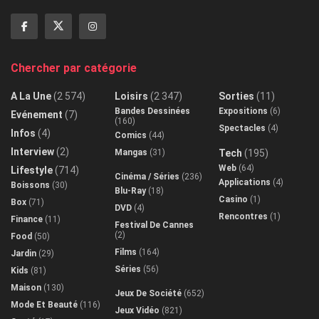
Chercher par catégorie
A La Une
(2 574)
Loisirs
(2 347)
Sorties
(11)
Bandes Dessinées
Expositions
(6)
Evénement
(7)
(160)
Spectacles
(4)
Infos
(4)
Comics
(44)
Interview
(2)
Mangas
(31)
Tech
(195)
Web
(64)
Lifestyle
(714)
Cinéma / Séries
(236)
Applications
(4)
Boissons
(30)
Blu-Ray
(18)
Casino
(1)
Box
(71)
DVD
(4)
Rencontres
(1)
Finance
(11)
Festival De Cannes
(2)
Food
(50)
Films
(164)
Jardin
(29)
Séries
(56)
Kids
(81)
Maison
(130)
Jeux De Société
(652)
Mode Et Beauté
(116)
Jeux Vidéo
(821)