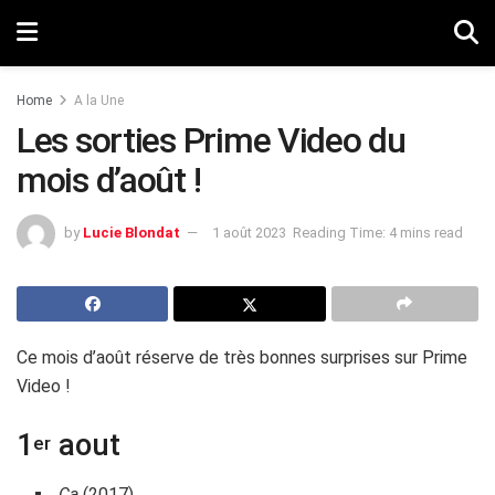
Home
A la Une
Les sorties Prime Video du
mois d’août !
by
Lucie Blondat
1 août 2023
Reading Time: 4 mins read
Ce mois d’août réserve de très bonnes surprises sur Prime
Video !
1
aout
er
Ça
(2017)