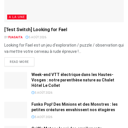
A LA UNE
[Test Switch] Looking for Fael
BY
FUASAITA
5 AOÛT 2026
Looking for Fael est un jeu d'exploration / puzzle / observation qui
va mettre votre cerveau à rude épreuve !...
READ MORE
Week-end VTT électrique dans les Hautes-
Vosges : notre parenthèse nature au Chalet
Hôtel Le Collet
5 AOÛT 2026
Funko Pop! Des Minions et des Monstres : les
petites créatures envahissent nos étagères
5 AOÛT 2026