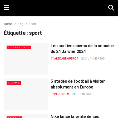
Home
Tag
sport
Étiquette :
sport
Les sorties cinéma de la semaine
CINÉMA / SÉRIES
du 24 Janvier 2024
BY
ALEXIANE GUEROT
21 JANVIER 2024
5 stades de football à visiter
A LA UNE
absolument en Europe
BY
PAULINE LM
15 JUIN 2023
Nike lance la vente de ses