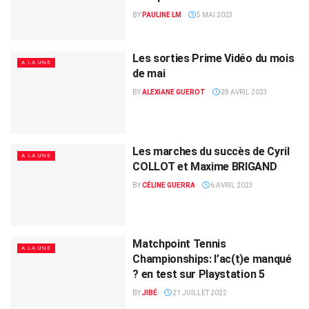
BY
PAULINE LM
5 MAI 2023
Les sorties Prime Vidéo du mois
A LA UNE
de mai
BY
ALEXIANE GUEROT
28 AVRIL 2023
Les marches du succès de Cyril
A LA UNE
COLLOT et Maxime BRIGAND
BY
CÉLINE GUERRA
6 AVRIL 2023
Matchpoint Tennis
A LA UNE
Championships: l’ac(t)e manqué
? en test sur Playstation 5
BY
JIBÉ
21 JUILLET 2022