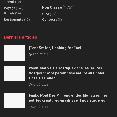
Travail
(12)
Non Classé
(1 751)
Voyage
(145)
Hôtels
(16)
Site
(12)
Restaurants
(10)
Concours
(8)
Derniers articles
[Test Switch] Looking for Fael
5 AOÛT 2026
Week-end VTT électrique dans les Hautes-
Vosges : notre parenthèse nature au Chalet
Hôtel Le Collet
5 AOÛT 2026
Funko Pop! Des Minions et des Monstres : les
petites créatures envahissent nos étagères
5 AOÛT 2026