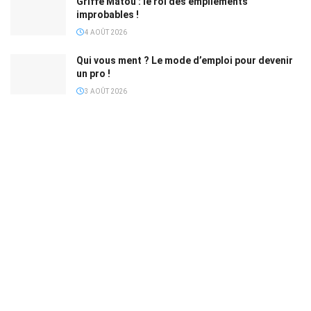
Griffe Matou : le roi des empilements
improbables !
4 AOÛT 2026
Qui vous ment ? Le mode d’emploi pour devenir
un pro !
3 AOÛT 2026