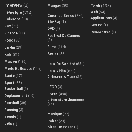
Interview
(2)
Mangas
(30)
Tech
(195)
Web
(64)
Lifestyle
(714)
Cinéma / Séries
(236)
Applications
(4)
Boissons
(30)
Blu-Ray
(18)
Casino
(1)
Box
(71)
DVD
(4)
Rencontres
(1)
Finance
(11)
Festival De Cannes
(2)
Food
(50)
Films
(164)
Jardin
(29)
Séries
(56)
Kids
(81)
Maison
(130)
Jeux De Société
(651)
Mode Et Beauté
(116)
Jeux Vidéo
(821)
Santé
(17)
2 Heures À Tuer
(32)
Sport
(88)
LEGO
(3)
Basketball
(1)
Livres
(488)
Déplacement
(10)
Littérature Jeunesse
Football
(30)
(76)
Running
(3)
Musique
(22)
Tennis
(1)
Poker
(20)
Vélo
(1)
Sites De Poker
(1)