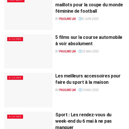
FOOTBALL
maillots pour la coupe du monde
féminine de football
BY
PAULINE LM
9 JUIN 2023
5 films sur la course automobile
A LA UNE
à voir absolument
BY
PAULINE LM
22 MAI 2023
Les meilleurs accessoires pour
A LA UNE
faire du sport à la maison
BY
PAULINE LM
10 MAI 2023
Sport : Les rendez-vous du
A LA UNE
week-end du 6 mai à ne pas
manquer