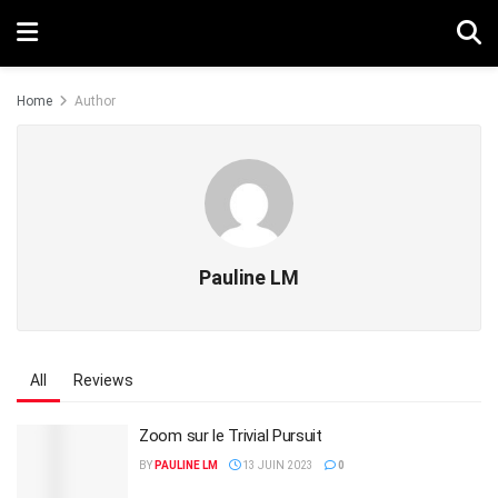
Home
Author
Pauline LM
All
Reviews
Zoom sur le Trivial Pursuit
BY
PAULINE LM
13 JUIN 2023
0