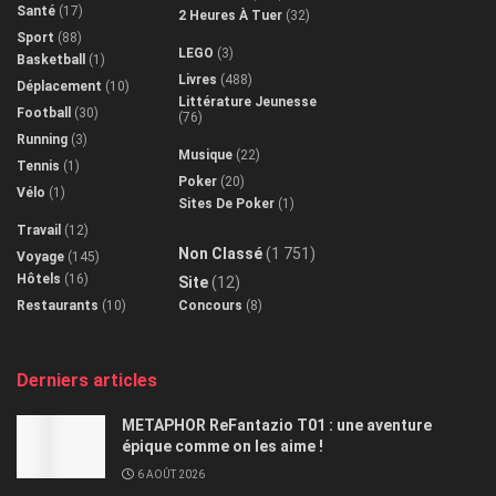
Santé
(17)
2 Heures À Tuer
(32)
Sport
(88)
LEGO
(3)
Basketball
(1)
Livres
(488)
Déplacement
(10)
Littérature Jeunesse
Football
(30)
(76)
Running
(3)
Musique
(22)
Tennis
(1)
Poker
(20)
Vélo
(1)
Sites De Poker
(1)
Travail
(12)
Non Classé
(1 751)
Voyage
(145)
Hôtels
(16)
Site
(12)
Restaurants
(10)
Concours
(8)
Derniers articles
METAPHOR ReFantazio T01 : une aventure
épique comme on les aime !
6 AOÛT 2026