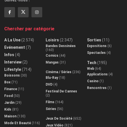
Suivez-nous !
Chercher par catégorie
A La Une
(2 574)
Loisirs
(2 347)
Sorties
(11)
Bandes Dessinées
Expositions
(6)
Evénement
(7)
(160)
Spectacles
(4)
Infos
(4)
Comics
(44)
Interview
(2)
Mangas
(31)
Tech
(195)
Web
(64)
Lifestyle
(714)
Cinéma / Séries
(236)
Applications
(4)
Boissons
(30)
Blu-Ray
(18)
Casino
(1)
Box
(71)
DVD
(4)
Rencontres
(1)
Finance
(11)
Festival De Cannes
(2)
Food
(50)
Films
(164)
Jardin
(29)
Séries
(56)
Kids
(81)
Maison
(130)
Jeux De Société
(652)
Mode Et Beauté
(116)
Jeux Vidéo
(821)