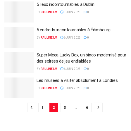
5 lieux incontournables à Dublin
BY
PAULINE LM
8 JUIN 2023
0
5 endroits incontournables à Édimbourg
BY
PAULINE LM
6 JUIN 2023
0
Super Mega Lucky Box, un bingo modernisé pour
des soirées de jeu endiablées
BY
PAULINE LM
6 JUIN 2023
0
Les musées à visiter absolument à Londres
BY
PAULINE LM
5 JUIN 2023
0
1
2
3
…
6