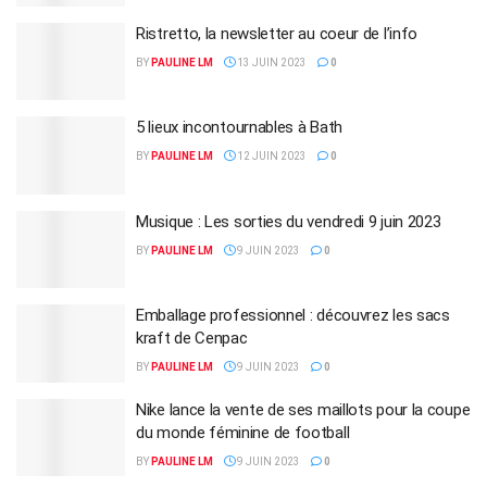
Ristretto, la newsletter au coeur de l’info
BY
PAULINE LM
13 JUIN 2023
0
5 lieux incontournables à Bath
BY
PAULINE LM
12 JUIN 2023
0
Musique : Les sorties du vendredi 9 juin 2023
BY
PAULINE LM
9 JUIN 2023
0
Emballage professionnel : découvrez les sacs
kraft de Cenpac
BY
PAULINE LM
9 JUIN 2023
0
Nike lance la vente de ses maillots pour la coupe
du monde féminine de football
BY
PAULINE LM
9 JUIN 2023
0