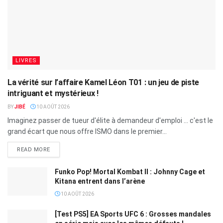
LIVRES
La vérité sur l’affaire Kamel Léon T01 : un jeu de piste
intriguant et mystérieux !
BY
JIBÉ
10 AOÛT 2026
Imaginez passer de tueur d'élite à demandeur d'emploi ... c'est le
grand écart que nous offre ISMO dans le premier...
READ MORE
Funko Pop! Mortal Kombat II : Johnny Cage et
Kitana entrent dans l’arène
10 AOÛT 2026
[Test PS5] EA Sports UFC 6 : Grosses mandales