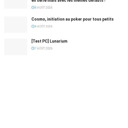
en série mais avec les mêmes défauts !
8 AOÛT 2026
Cosmo, initiation au poker pour tous petits
8 AOÛT 2026
[Test PC] Lunarium
7 AOÛT 2026