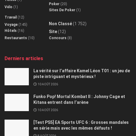
Poker
(20)
Vélo
(1)
Sites De Poker
(1)
Travail
(12)
Non Classé
(1 752)
Voyage
(145)
Hôtels
(16)
Site
(12)
Restaurants
(10)
Concours
(8)
Derniers articles
La vérité sur l’affaire Kamel Léon T01 : un jeu de
piste intriguant et mystérieux !
10 AOÛT 2026
Funko Pop! Mortal Kombat II : Johnny Cage et
Kitana entrent dans l’arène
10 AOÛT 2026
[Test PS5] EA Sports UFC 6 : Grosses mandales
en série mais avec les mêmes défauts !
8 AOÛT 2026