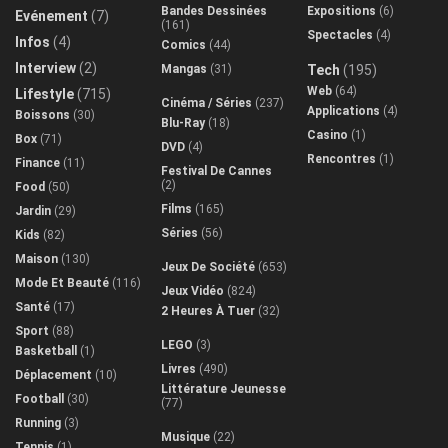
Bandes Dessinées
Expositions
(6)
Evénement
(7)
(161)
Spectacles
(4)
Infos
(4)
Comics
(44)
Interview
(2)
Mangas
(31)
Tech
(195)
Web
(64)
Lifestyle
(715)
Cinéma / Séries
(237)
Applications
(4)
Boissons
(30)
Blu-Ray
(18)
Casino
(1)
Box
(71)
DVD
(4)
Rencontres
(1)
Finance
(11)
Festival De Cannes
(2)
Food
(50)
Films
(165)
Jardin
(29)
Séries
(56)
Kids
(82)
Maison
(130)
Jeux De Société
(653)
Mode Et Beauté
(116)
Jeux Vidéo
(824)
Santé
(17)
2 Heures À Tuer
(32)
Sport
(88)
LEGO
(3)
Basketball
(1)
Livres
(490)
Déplacement
(10)
Littérature Jeunesse
Football
(30)
(77)
Running
(3)
Musique
(22)
Tennis
(1)