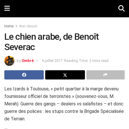
Home
Non classé
Le chien arabe, de Benoît
Severac
by
Ombr6
6 juillet 2017
Reading Time: 2 mins read
Les Izards à Toulouse, « petit quartier à la marge devenu
fournisseur officiel de terroristes » (souvenez-vous, M.
Merah). Guerre des gangs – dealers vs salafistes – et donc
guerre des polices : les stups contre la Brigade Spécialisée
de Terrain.