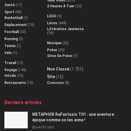
Jeux Vidéo
(821)
Santé
(17)
2 Heures À Tuer
(32)
Sport
(88)
LEGO
(3)
Basketball
(1)
Livres
(488)
Déplacement
(10)
Littérature Jeunesse
Football
(30)
(76)
Running
(3)
Musique
(22)
Tennis
(1)
Poker
(20)
Vélo
(1)
Sites De Poker
(1)
Travail
(12)
Non Classé
(1 751)
Voyage
(145)
Hôtels
(16)
Site
(12)
Restaurants
(10)
Concours
(8)
Derniers articles
METAPHOR ReFantazio T01 : une aventure
épique comme on les aime !
6 AOÛT 2026