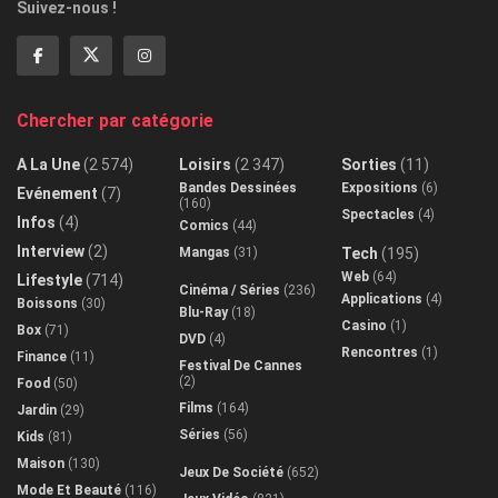
Suivez-nous !
Chercher par catégorie
A La Une
(2 574)
Loisirs
(2 347)
Sorties
(11)
Bandes Dessinées
Expositions
(6)
Evénement
(7)
(160)
Spectacles
(4)
Infos
(4)
Comics
(44)
Interview
(2)
Mangas
(31)
Tech
(195)
Web
(64)
Lifestyle
(714)
Cinéma / Séries
(236)
Applications
(4)
Boissons
(30)
Blu-Ray
(18)
Casino
(1)
Box
(71)
DVD
(4)
Rencontres
(1)
Finance
(11)
Festival De Cannes
(2)
Food
(50)
Films
(164)
Jardin
(29)
Séries
(56)
Kids
(81)
Maison
(130)
Jeux De Société
(652)
Mode Et Beauté
(116)