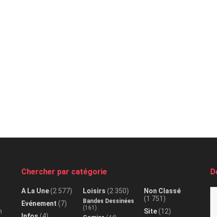
Chercher par catégorie
D
A La Une
(2 577)
Loisirs
(2 350)
Non Classé
(1 751)
Bandes Dessinées
Evénement
(7)
(161)
n
Site
(12)
Infos
(4)