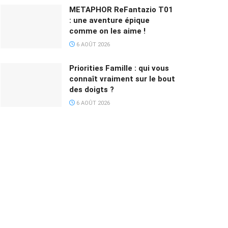
METAPHOR ReFantazio T01
: une aventure épique
comme on les aime !
6 AOÛT 2026
Priorities Famille : qui vous
connaît vraiment sur le bout
des doigts ?
6 AOÛT 2026