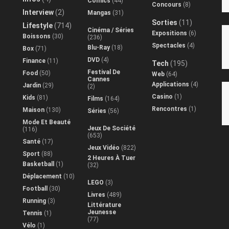
Comics
(44)
Concours
(8)
Interview
(2)
Mangas
(31)
Sorties
(11)
Lifestyle
(714)
Cinéma / Séries
Expositions
(6)
Boissons
(30)
(236)
Spectacles
(4)
Blu-Ray
(18)
Box
(71)
DVD
(4)
Finance
(11)
Tech
(195)
Festival De
Food
(50)
Web
(64)
Cannes
Applications
(4)
Jardin
(29)
(2)
Casino
(1)
Kids
(81)
Films
(164)
Rencontres
(1)
Maison
(130)
Séries
(56)
Mode Et Beauté
Jeux De Société
(116)
(653)
Santé
(17)
Jeux Vidéo
(822)
Sport
(88)
2 Heures À Tuer
Basketball
(1)
(32)
Déplacement
(10)
LEGO
(3)
Football
(30)
Livres
(489)
Running
(3)
Littérature
Jeunesse
Tennis
(1)
(77)
Vélo
(1)