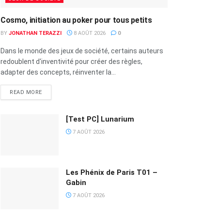
Cosmo, initiation au poker pour tous petits
BY
JONATHAN TERAZZI
8 AOÛT 2026
0
Dans le monde des jeux de société, certains auteurs
redoublent d'inventivité pour créer des règles,
adapter des concepts, réinventer la...
READ MORE
[Test PC] Lunarium
7 AOÛT 2026
Les Phénix de Paris T01 –
Gabin
7 AOÛT 2026