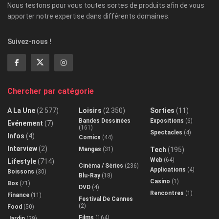
Nous testons pour vous toutes sortes de produits afin de vous
apporter notre expertise dans différents domaines.
Suivez-nous !
Chercher par catégorie
A La Une
(2 577)
Loisirs
(2 350)
Sorties
(11)
Bandes Dessinées
Expositions
(6)
Evénement
(7)
(161)
Spectacles
(4)
Infos
(4)
Comics
(44)
Interview
(2)
Mangas
(31)
Tech
(195)
Web
(64)
Lifestyle
(714)
Cinéma / Séries
(236)
Applications
(4)
Boissons
(30)
Blu-Ray
(18)
Casino
(1)
Box
(71)
DVD
(4)
Rencontres
(1)
Finance
(11)
Festival De Cannes
(2)
Food
(50)
Films
(164)
Jardin
(29)