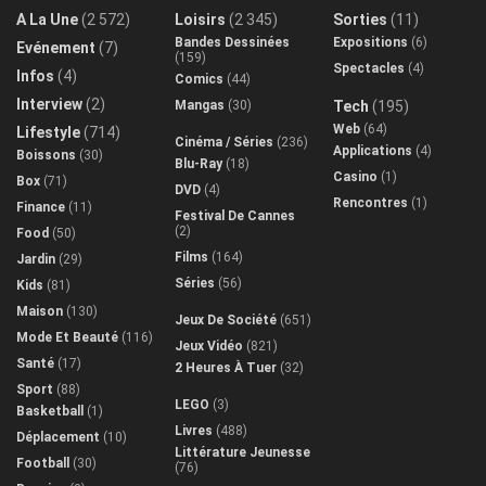
A La Une
(2 572)
Loisirs
(2 345)
Sorties
(11)
Bandes Dessinées
Expositions
(6)
Evénement
(7)
(159)
Spectacles
(4)
Infos
(4)
Comics
(44)
Interview
(2)
Mangas
(30)
Tech
(195)
Web
(64)
Lifestyle
(714)
Cinéma / Séries
(236)
Applications
(4)
Boissons
(30)
Blu-Ray
(18)
Casino
(1)
Box
(71)
DVD
(4)
Rencontres
(1)
Finance
(11)
Festival De Cannes
(2)
Food
(50)
Films
(164)
Jardin
(29)
Séries
(56)
Kids
(81)
Maison
(130)
Jeux De Société
(651)
Mode Et Beauté
(116)
Jeux Vidéo
(821)
Santé
(17)
2 Heures À Tuer
(32)
Sport
(88)
LEGO
(3)
Basketball
(1)
Livres
(488)
Déplacement
(10)
Littérature Jeunesse
Football
(30)
(76)