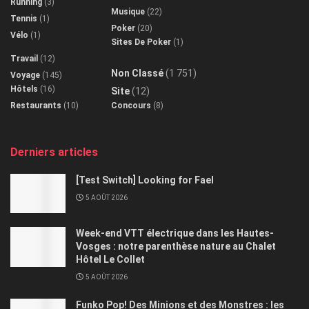
Running
(3)
Musique
(22)
Tennis
(1)
Poker
(20)
Vélo
(1)
Sites De Poker
(1)
Travail
(12)
Non Classé
(1 751)
Voyage
(145)
Hôtels
(16)
Site
(12)
Restaurants
(10)
Concours
(8)
Derniers articles
[Test Switch] Looking for Fael
5 AOÛT 2026
Week-end VTT électrique dans les Hautes-
Vosges : notre parenthèse nature au Chalet
Hôtel Le Collet
5 AOÛT 2026
Funko Pop! Des Minions et des Monstres : les