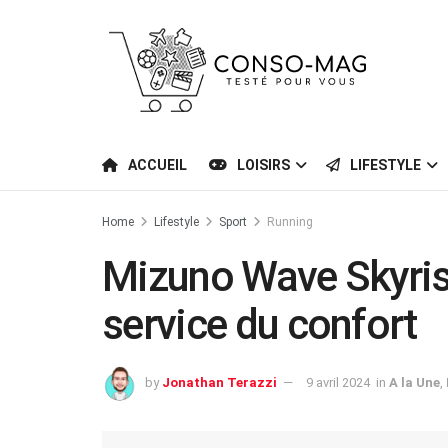
ACCUEIL
LOISIRS
LIFESTYLE
Home
Lifestyle
Sport
Running
Mizuno Wave Skyrise
service du confort
by
Jonathan Terazzi
9 avril 2024
in
A la Une
,