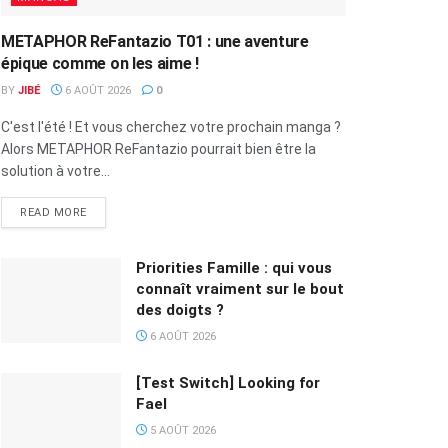
METAPHOR ReFantazio T01 : une aventure
épique comme on les aime !
BY
JIBÉ
6 AOÛT 2026
0
C'est l'été ! Et vous cherchez votre prochain manga ?
Alors METAPHOR ReFantazio pourrait bien être la
solution à votre...
READ MORE
Priorities Famille : qui vous
connaît vraiment sur le bout
des doigts ?
6 AOÛT 2026
[Test Switch] Looking for
Fael
5 AOÛT 2026