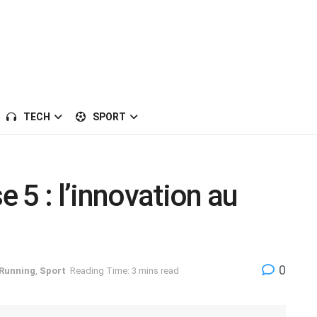
TECH
SPORT
 5 : l’innovation au
0
Running
,
Sport
Reading Time: 3 mins read