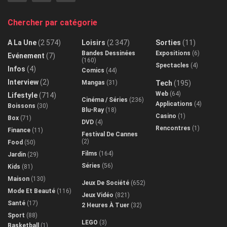
Chercher par catégorie
A La Une
(2 574)
Loisirs
(2 347)
Sorties
(11)
Bandes Dessinées
Expositions
(6)
Evénement
(7)
(160)
Spectacles
(4)
Infos
(4)
Comics
(44)
Interview
(2)
Mangas
(31)
Tech
(195)
Web
(64)
Lifestyle
(714)
Cinéma / Séries
(236)
Applications
(4)
Boissons
(30)
Blu-Ray
(18)
Casino
(1)
Box
(71)
DVD
(4)
Rencontres
(1)
Finance
(11)
Festival De Cannes
(2)
Food
(50)
Films
(164)
Jardin
(29)
Séries
(56)
Kids
(81)
Maison
(130)
Jeux De Société
(652)
Mode Et Beauté
(116)
Jeux Vidéo
(821)
Santé
(17)
2 Heures À Tuer
(32)
Sport
(88)
LEGO
(3)
Basketball
(1)