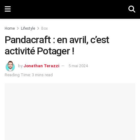
Home
Lifestyle
Box
Pandacraft : en avril, c’est
activité Potager !
by
Jonathan Terazzi
5 mai 2024
Reading Time: 3 mins read