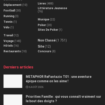
Livres
(488)
Déplacement
(10)
Littérature Jeunesse
Football
(30)
(76)
Running
(3)
Musique
(22)
Tennis
(1)
Poker
(20)
Vélo
(1)
Sites De Poker
(1)
Travail
(12)
Non Classé
(1 751)
Voyage
(145)
Hôtels
(16)
Site
(12)
Restaurants
(10)
Concours
(8)
Derniers articles
METAPHOR ReFantazio T01 : une aventure
épique comme on les aime !
6 AOÛT 2026
Priorities Famille : qui vous connaît vraiment sur
le bout des doigts ?