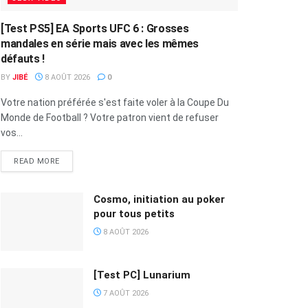
[Test PS5] EA Sports UFC 6 : Grosses
mandales en série mais avec les mêmes
défauts !
BY
JIBÉ
8 AOÛT 2026
0
Votre nation préférée s'est faite voler à la Coupe Du
Monde de Football ? Votre patron vient de refuser
vos...
READ MORE
Cosmo, initiation au poker
pour tous petits
8 AOÛT 2026
[Test PC] Lunarium
7 AOÛT 2026