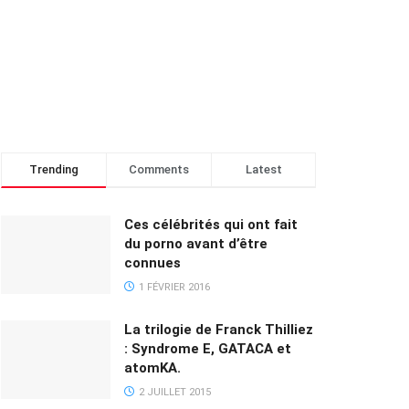
Trending
Comments
Latest
Ces célébrités qui ont fait
du porno avant d’être
connues
1 FÉVRIER 2016
La trilogie de Franck Thilliez
: Syndrome E, GATACA et
atomKA.
2 JUILLET 2015