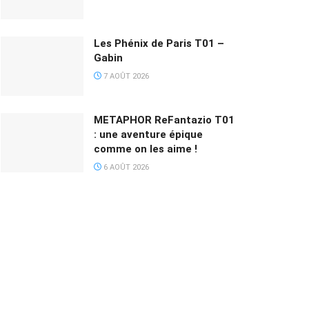
Les Phénix de Paris T01 –
Gabin
7 AOÛT 2026
METAPHOR ReFantazio T01
: une aventure épique
comme on les aime !
6 AOÛT 2026