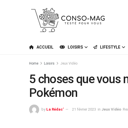
ACCUEIL
LOISIRS
LIFESTYLE
Home
Loisirs
Jeux Vidéo
5 choses que vous n
Pokémon
by
La Rédac'
21 février 2023
in
Jeux Vidéo
Re