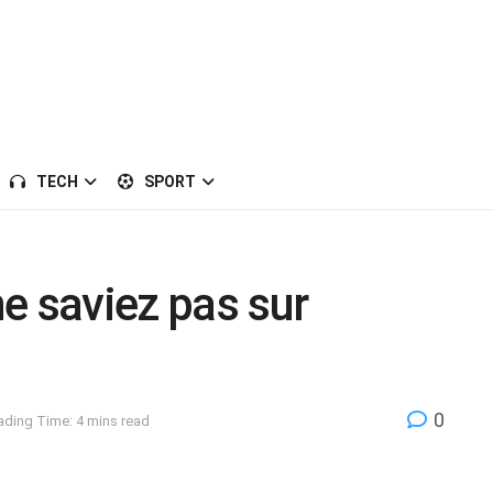
TECH
SPORT
e saviez pas sur
0
ading Time: 4 mins read