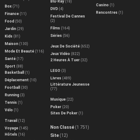
Blu-Ray
(18)
Casino
(1)
Box
(71)
DVD
(4)
Rencontres
(1)
Finance
(11)
Festival De Cannes
(2)
Food
(50)
Films
(164)
Jardin
(29)
Séries
(56)
Kids
(81)
Maison
(130)
Jeux De Société
(652)
Mode Et Beauté
(116)
Jeux Vidéo
(822)
Santé
(17)
2 Heures À Tuer
(32)
Sport
(88)
LEGO
(3)
Basketball
(1)
Livres
(489)
Déplacement
(10)
Littérature Jeunesse
Football
(30)
(77)
Running
(3)
Musique
(22)
Tennis
(1)
Poker
(20)
Vélo
(1)
Sites De Poker
(1)
Travail
(12)
Non Classé
(1 751)
Voyage
(145)
Hôtels
(16)
Site
(12)