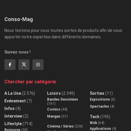
Conso-Mag
Nous testons pour vous toutes sortes de produits afin de vous
apporter notre expertise dans différents domaines.
Suivez-nous !
Chercher par catégorie
A La Une
(2 576)
Loisirs
(2 349)
Sorties
(11)
Bandes Dessinées
Expositions
(6)
Evénement
(7)
(161)
Spectacles
(4)
Infos
(4)
Comics
(44)
Interview
(2)
Mangas
(31)
Tech
(195)
Web
(64)
Lifestyle
(714)
Cinéma / Séries
(236)
Applications
(4)
Boissons
(30)