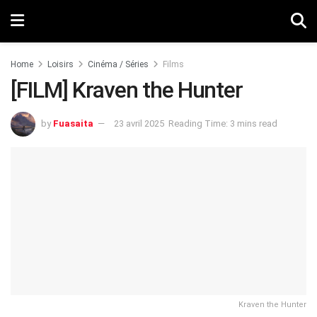
Home
Loisirs
Cinéma / Séries
Films
[FILM] Kraven the Hunter
by
Fuasaita
23 avril 2025
Reading Time: 3 mins read
Kraven the Hunter