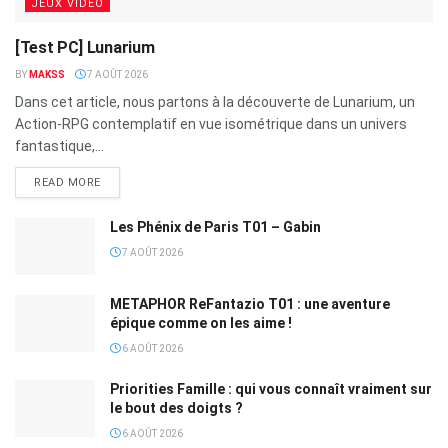
JEUX VIDÉO
[Test PC] Lunarium
BY
MAKSS
7 AOÛT 2026
Dans cet article, nous partons à la découverte de Lunarium, un
Action-RPG contemplatif en vue isométrique dans un univers
fantastique,...
READ MORE
Les Phénix de Paris T01 – Gabin
7 AOÛT 2026
METAPHOR ReFantazio T01 : une aventure
épique comme on les aime !
6 AOÛT 2026
Priorities Famille : qui vous connaît vraiment sur
le bout des doigts ?
6 AOÛT 2026