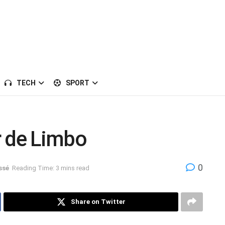
TECH
SPORT
er de Limbo
0
ssé
Reading Time: 3 mins read
Share on Twitter