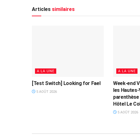
Articles
similaires
A LA UNE
A LA UNE
[Test Switch] Looking for Fael
Week-end V
les Hautes-
5 AOÛT 2026
parenthèse 
Hôtel Le Col
5 AOÛT 2026