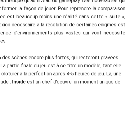
e esthétique qu’au niveau du gameplay. Des nouveautés qui
sformer la façon de jouer. Pour reprendre la comparaison
hec est beaucoup moins une réalité dans cette « suite »,
lexion nécessaire à la résolution de certaines énigmes est
sence d’environnements plus vastes qui vont nécessité
les.
 des scènes encore plus fortes, qui resteront gravées
a partie finale du jeu est à ce titre un modèle, tant elle
 clôturer à la perfection après 4-5 heures de jeu. Là, une
tude :
Inside
est un chef d’oeuvre, un moment unique de