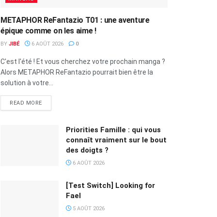
METAPHOR ReFantazio T01 : une aventure
épique comme on les aime !
BY
JIBÉ
6 AOÛT 2026
0
C'est l'été ! Et vous cherchez votre prochain manga ?
Alors METAPHOR ReFantazio pourrait bien être la
solution à votre...
READ MORE
Priorities Famille : qui vous
connaît vraiment sur le bout
des doigts ?
6 AOÛT 2026
[Test Switch] Looking for
Fael
5 AOÛT 2026