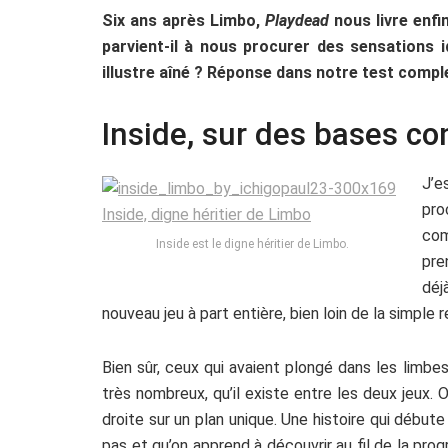
Six ans après Limbo,
Playdead
nous livre enfi
parvient-il à nous procurer des sensations
illustre aîné ? Réponse dans notre test compl
Inside, sur des bases c
J’e
pro
com
Inside est le digne héritier de Limbo.
pre
déj
nouveau jeu à part entière, bien loin de la simple 
Bien sûr, ceux qui avaient plongé dans les limb
très nombreux, qu’il existe entre les deux jeux.
droite sur un plan unique. Une histoire qui débu
pas et qu’on apprend à découvrir au fil de la pro