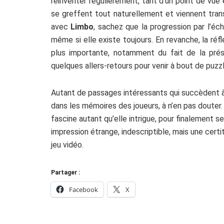
réinventer régulièrement, tant d’un point de vu
se greffent tout naturellement et viennent tran
avec
Limbo
, sachez que la progression par l’éc
même si elle existe toujours. En revanche, la réf
plus importante, notamment du fait de la pré
quelques allers-retours pour venir à bout de puzz
Autant de passages intéressants qui succèdent à
dans les mémoires des joueurs, à n’en pas douter. L
fascine autant qu’elle intrigue, pour finalement se
impression étrange, indescriptible, mais une certi
jeu vidéo.
Partager :
Facebook
X