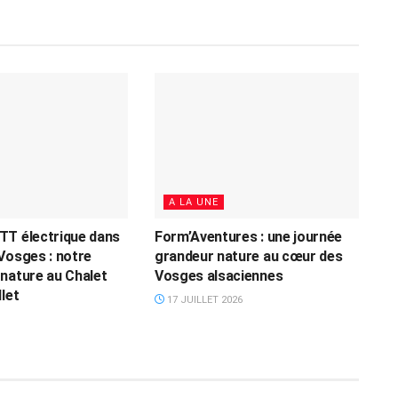
A LA UNE
TT électrique dans
Form’Aventures : une journée
Vosges : notre
grandeur nature au cœur des
nature au Chalet
Vosges alsaciennes
let
17 JUILLET 2026