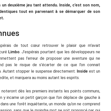
n un deuxième jeu tant attendu. Inside, c’est son nom,
 identiques tout en parvenant à se démarquer de son
et.
onnues
spérais de tout cœur retrouver le plaisir que m’avait
curé
Limbo
. J’espérais pourtant que les développeurs ne
mettent pas l’erreur de proposer une aventure qui ne
nd pas le risque de s’écarter de ce que l’on connait
à. Autant stopper le suspense directement.
Inside
est un
redite, et marquera au moins autant les esprits.
es noteront dès les premiers instants les points communs,
 On y incarne un petit garçon que l’on déplace de gauche à
te dans une forêt inquiétante, un monde qu’on ne comprend
gression, sans que le moindre mot ne soit prononcé par qui