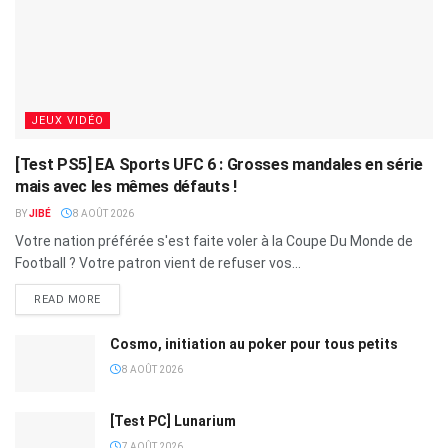
JEUX VIDÉO
[Test PS5] EA Sports UFC 6 : Grosses mandales en série
mais avec les mêmes défauts !
BY
JIBÉ
8 AOÛT 2026
Votre nation préférée s'est faite voler à la Coupe Du Monde de
Football ? Votre patron vient de refuser vos...
READ MORE
Cosmo, initiation au poker pour tous petits
8 AOÛT 2026
[Test PC] Lunarium
7 AOÛT 2026