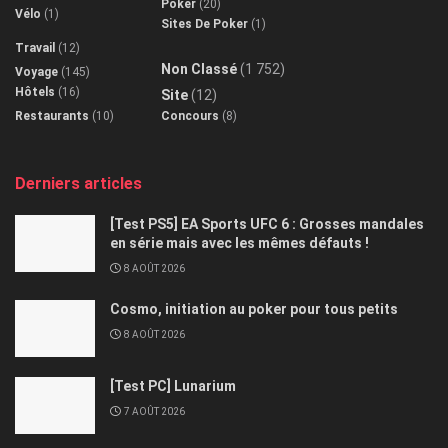
Poker
(20)
Vélo
(1)
Sites De Poker
(1)
Travail
(12)
Non Classé
(1 752)
Voyage
(145)
Hôtels
(16)
Site
(12)
Restaurants
(10)
Concours
(8)
Derniers articles
[Test PS5] EA Sports UFC 6 : Grosses mandales
en série mais avec les mêmes défauts !
8 AOÛT 2026
Cosmo, initiation au poker pour tous petits
8 AOÛT 2026
[Test PC] Lunarium
7 AOÛT 2026