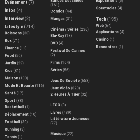
Bandes Dessinées
Expositions
(6)
Evénement
(7)
(161)
Spectacles
(4)
Infos
(4)
Comics
(44)
Interview
(2)
Mangas
(31)
Tech
(195)
Web
(64)
Lifestyle
(714)
Cinéma / Séries
(236)
Applications
(4)
Boissons
(30)
Blu-Ray
(18)
Casino
(1)
Box
(71)
DVD
(4)
Rencontres
(1)
Finance
(11)
Festival De Cannes
(2)
Food
(50)
Films
(164)
Jardin
(29)
Séries
(56)
Kids
(81)
Maison
(130)
Jeux De Société
(653)
Mode Et Beauté
(116)
Jeux Vidéo
(823)
Santé
(17)
2 Heures À Tuer
(32)
Sport
(88)
LEGO
(3)
Basketball
(1)
Livres
(489)
Déplacement
(10)
Littérature Jeunesse
Football
(30)
(77)
Running
(3)
Musique
(22)
Tennis
(1)