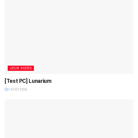
JEUX VIDÉO
[Test PC] Lunarium
7 AOÛT 2026