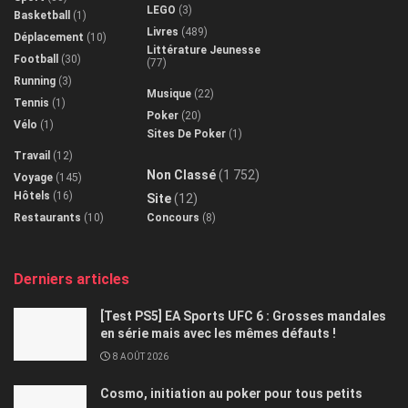
LEGO
(3)
Basketball
(1)
Livres
(489)
Déplacement
(10)
Littérature Jeunesse
Football
(30)
(77)
Running
(3)
Musique
(22)
Tennis
(1)
Poker
(20)
Vélo
(1)
Sites De Poker
(1)
Travail
(12)
Non Classé
(1 752)
Voyage
(145)
Hôtels
(16)
Site
(12)
Restaurants
(10)
Concours
(8)
Derniers articles
[Test PS5] EA Sports UFC 6 : Grosses mandales
en série mais avec les mêmes défauts !
8 AOÛT 2026
Cosmo, initiation au poker pour tous petits