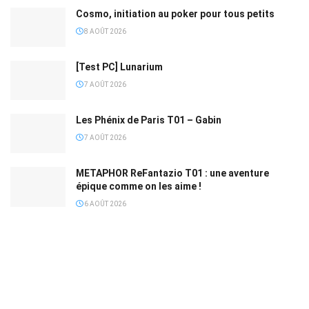
Cosmo, initiation au poker pour tous petits
8 AOÛT 2026
[Test PC] Lunarium
7 AOÛT 2026
Les Phénix de Paris T01 – Gabin
7 AOÛT 2026
METAPHOR ReFantazio T01 : une aventure
épique comme on les aime !
6 AOÛT 2026