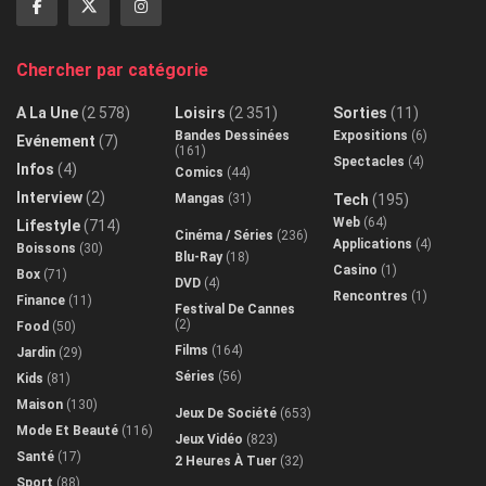
Chercher par catégorie
A La Une
(2 578)
Loisirs
(2 351)
Sorties
(11)
Bandes Dessinées
Expositions
(6)
Evénement
(7)
(161)
Spectacles
(4)
Infos
(4)
Comics
(44)
Interview
(2)
Mangas
(31)
Tech
(195)
Web
(64)
Lifestyle
(714)
Cinéma / Séries
(236)
Applications
(4)
Boissons
(30)
Blu-Ray
(18)
Casino
(1)
Box
(71)
DVD
(4)
Rencontres
(1)
Finance
(11)
Festival De Cannes
(2)
Food
(50)
Films
(164)
Jardin
(29)
Séries
(56)
Kids
(81)
Maison
(130)
Jeux De Société
(653)
Mode Et Beauté
(116)
Jeux Vidéo
(823)
Santé
(17)
2 Heures À Tuer
(32)
Sport
(88)