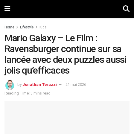
Home
Lifestyle
Kids
Mario Galaxy – Le Film :
Ravensburger continue sur sa
lancée avec deux puzzles aussi
jolis qu’efficaces
by
Jonathan Terazzi
21 mai 2026
Reading Time: 3 mins read