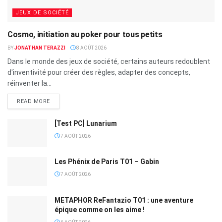
JEUX DE SOCIÉTÉ
Cosmo, initiation au poker pour tous petits
BY
JONATHAN TERAZZI
8 AOÛT 2026
Dans le monde des jeux de société, certains auteurs redoublent
d'inventivité pour créer des règles, adapter des concepts,
réinventer la...
READ MORE
[Test PC] Lunarium
7 AOÛT 2026
Les Phénix de Paris T01 – Gabin
7 AOÛT 2026
METAPHOR ReFantazio T01 : une aventure
épique comme on les aime !