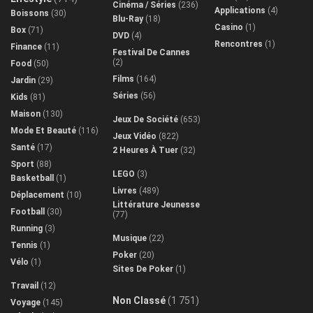
Cinéma / Séries
(236)
Applications
(4)
Boissons
(30)
Blu-Ray
(18)
Casino
(1)
Box
(71)
DVD
(4)
Rencontres
(1)
Finance
(11)
Festival De Cannes
(2)
Food
(50)
Films
(164)
Jardin
(29)
Séries
(56)
Kids
(81)
Maison
(130)
Jeux De Société
(653)
Mode Et Beauté
(116)
Jeux Vidéo
(822)
Santé
(17)
2 Heures À Tuer
(32)
Sport
(88)
LEGO
(3)
Basketball
(1)
Livres
(489)
Déplacement
(10)
Littérature Jeunesse
Football
(30)
(77)
Running
(3)
Musique
(22)
Tennis
(1)
Poker
(20)
Vélo
(1)
Sites De Poker
(1)
Travail
(12)
Non Classé
(1 751)
Voyage
(145)