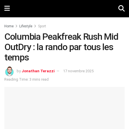
Home
Lifestyle
Sport
Columbia Peakfreak Rush Mid
OutDry : la rando par tous les
temps
by
Jonathan Terazzi
17 novembre 2025
Reading Time: 3 mins read