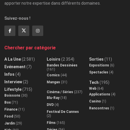
apporter notre expertise dans différents domaines.
Suivez-nous !
Chercher par catégorie
A La Une
(2 581)
Loisirs
(2 354)
Sorties
(11)
Bandes Dessinées
Expositions
(6)
Evénement
(7)
(161)
Spectacles
(4)
Infos
(4)
Comics
(44)
Interview
(2)
Mangas
(31)
Tech
(195)
Web
(64)
Lifestyle
(715)
Cinéma / Séries
(237)
Applications
(4)
Boissons
(30)
Blu-Ray
(18)
Casino
(1)
Box
(71)
DVD
(4)
Rencontres
(1)
Finance
(11)
Festival De Cannes
(2)
Food
(50)
Films
(165)
Jardin
(29)
Séries
(56)