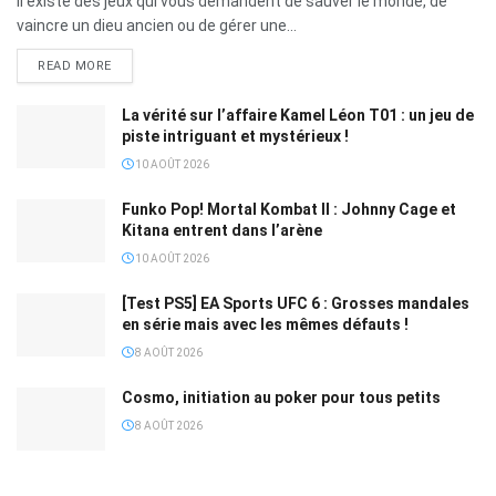
Il existe des jeux qui vous demandent de sauver le monde, de
vaincre un dieu ancien ou de gérer une...
READ MORE
La vérité sur l’affaire Kamel Léon T01 : un jeu de
piste intriguant et mystérieux !
10 AOÛT 2026
Funko Pop! Mortal Kombat II : Johnny Cage et
Kitana entrent dans l’arène
10 AOÛT 2026
[Test PS5] EA Sports UFC 6 : Grosses mandales
en série mais avec les mêmes défauts !
8 AOÛT 2026
Cosmo, initiation au poker pour tous petits
8 AOÛT 2026