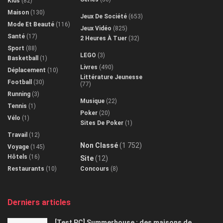
Kids
(82)
Maison
(130)
Jeux De Société
(653)
Mode Et Beauté
(116)
Jeux Vidéo
(825)
Santé
(17)
2 Heures À Tuer
(32)
Sport
(88)
LEGO
(3)
Basketball
(1)
Livres
(490)
Déplacement
(10)
Littérature Jeunesse
Football
(30)
(77)
Running
(3)
Musique
(22)
Tennis
(1)
Poker
(20)
Vélo
(1)
Sites De Poker
(1)
Travail
(12)
Non Classé
(1 752)
Voyage
(145)
Hôtels
(16)
Site
(12)
Restaurants
(10)
Concours
(8)
Derniers articles
[Test PC] Summerhouse : des maisons de