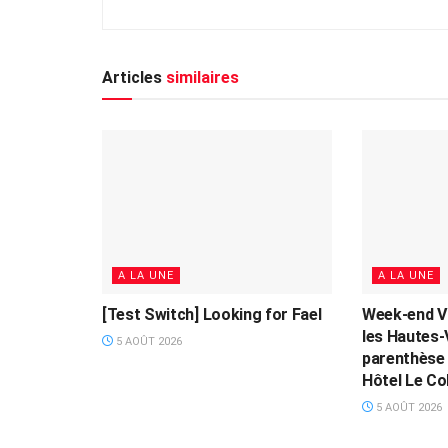
Articles
similaires
A LA UNE
A LA UNE
[Test Switch] Looking for Fael
Week-end V
les Hautes-
5 AOÛT 2026
parenthèse 
Hôtel Le Col
5 AOÛT 2026