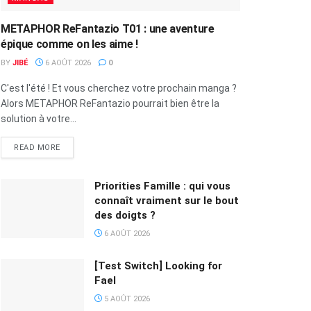
METAPHOR ReFantazio T01 : une aventure
épique comme on les aime !
BY
JIBÉ
6 AOÛT 2026
0
C'est l'été ! Et vous cherchez votre prochain manga ?
Alors METAPHOR ReFantazio pourrait bien être la
solution à votre...
READ MORE
Priorities Famille : qui vous
connaît vraiment sur le bout
des doigts ?
6 AOÛT 2026
[Test Switch] Looking for
Fael
5 AOÛT 2026