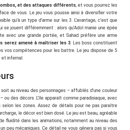
mbos, et des attaques différents
, et vous pourrez les
face de vous. Le jeu vous pousse ainsi à diversifier votre
sible qu’à un type d’arme sur les 3. L’avantage, c’est que
qui se jouent différemment : alors qu’Adol manie une épée
nte avec une grande portée, et Sahad préfère une arme
s serez amené à maîtriser les 3
. Les boss constituent
outes vos compétences pour les battre. Le jeu dispose de 5
et infernal.
eurs
e soit au niveau des personnages – affublés d’une couleur
 ou des décors. L’île apparaît comme paradisiaque, avec
 selon les zones. Assez de détails pour ne pas paraître
urcharge, le décor est bien dosé. Le jeu est beau, agréable
 de fluidité dans les animations, notamment au niveau des
un peu mécaniques. Ce détail ne vous gênera pas si vous