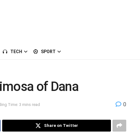
TECH
SPORT
crimosa of Dana
0
ing Time: 3 mins read
Share on Twitter