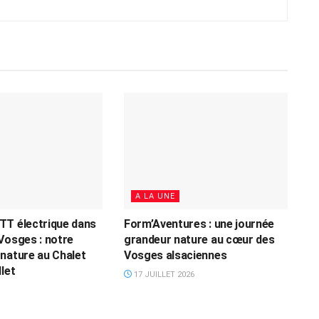
A LA UNE
TT électrique dans
Form’Aventures : une journée
Vosges : notre
grandeur nature au cœur des
nature au Chalet
Vosges alsaciennes
let
17 JUILLET 2026