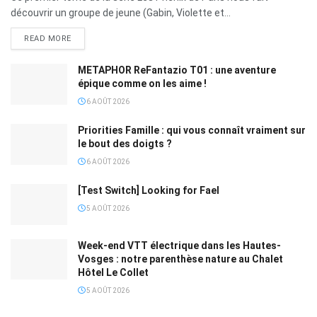
découvrir un groupe de jeune (Gabin, Violette et...
READ MORE
METAPHOR ReFantazio T01 : une aventure
épique comme on les aime !
6 AOÛT 2026
Priorities Famille : qui vous connaît vraiment sur
le bout des doigts ?
6 AOÛT 2026
[Test Switch] Looking for Fael
5 AOÛT 2026
Week-end VTT électrique dans les Hautes-
Vosges : notre parenthèse nature au Chalet
Hôtel Le Collet
5 AOÛT 2026