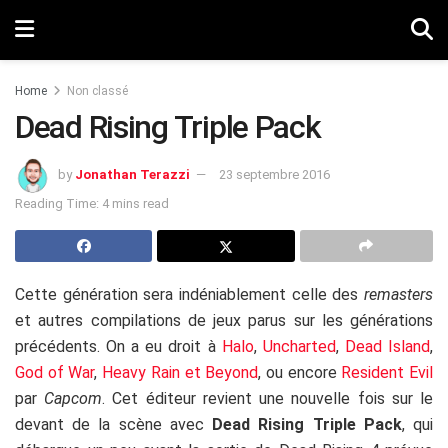
Home
Non classé
Dead Rising Triple Pack
by
Jonathan Terazzi
23 septembre 2016
Reading Time: 4 mins read
Cette génération sera indéniablement celle des
remasters
et autres compilations de jeux parus sur les générations
précédents. On a eu droit à
Halo
,
Uncharted
,
Dead Island
,
God of War
,
Heavy Rain et Beyond
, ou encore
Resident Evil
par
Capcom
. Cet éditeur revient une nouvelle fois sur le
devant de la scène avec
Dead Rising Triple Pack
, qui