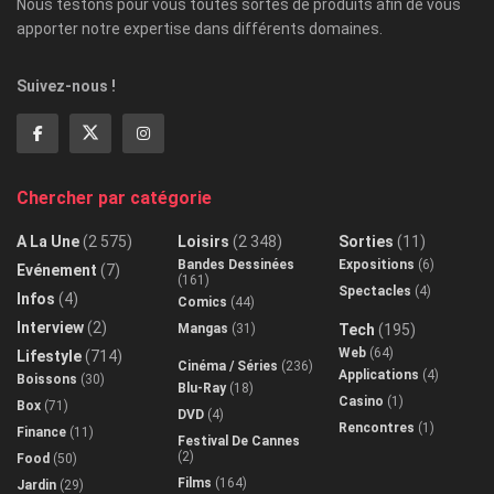
Nous testons pour vous toutes sortes de produits afin de vous
apporter notre expertise dans différents domaines.
Suivez-nous !
Chercher par catégorie
A La Une
(2 575)
Loisirs
(2 348)
Sorties
(11)
Bandes Dessinées
Expositions
(6)
Evénement
(7)
(161)
Spectacles
(4)
Infos
(4)
Comics
(44)
Interview
(2)
Mangas
(31)
Tech
(195)
Web
(64)
Lifestyle
(714)
Cinéma / Séries
(236)
Applications
(4)
Boissons
(30)
Blu-Ray
(18)
Casino
(1)
Box
(71)
DVD
(4)
Rencontres
(1)
Finance
(11)
Festival De Cannes
(2)
Food
(50)
Films
(164)
Jardin
(29)