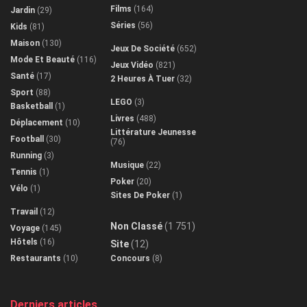
Films
(164)
Jardin
(29)
Séries
(56)
Kids
(81)
Maison
(130)
Jeux De Société
(652)
Mode Et Beauté
(116)
Jeux Vidéo
(821)
Santé
(17)
2 Heures À Tuer
(32)
Sport
(88)
LEGO
(3)
Basketball
(1)
Livres
(488)
Déplacement
(10)
Littérature Jeunesse
Football
(30)
(76)
Running
(3)
Musique
(22)
Tennis
(1)
Poker
(20)
Vélo
(1)
Sites De Poker
(1)
Travail
(12)
Non Classé
(1 751)
Voyage
(145)
Hôtels
(16)
Site
(12)
Restaurants
(10)
Concours
(8)
Derniers articles