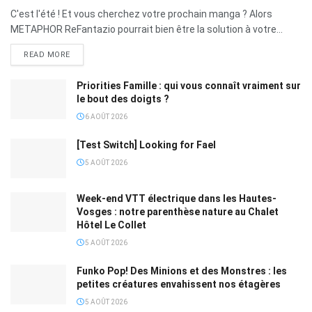
C'est l'été ! Et vous cherchez votre prochain manga ? Alors
METAPHOR ReFantazio pourrait bien être la solution à votre...
READ MORE
Priorities Famille : qui vous connaît vraiment sur
le bout des doigts ?
6 AOÛT 2026
[Test Switch] Looking for Fael
5 AOÛT 2026
Week-end VTT électrique dans les Hautes-
Vosges : notre parenthèse nature au Chalet
Hôtel Le Collet
5 AOÛT 2026
Funko Pop! Des Minions et des Monstres : les
petites créatures envahissent nos étagères
5 AOÛT 2026