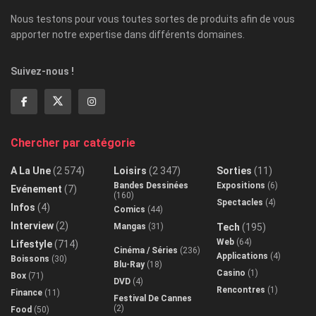
Nous testons pour vous toutes sortes de produits afin de vous
apporter notre expertise dans différents domaines.
Suivez-nous !
Chercher par catégorie
A La Une
(2 574)
Loisirs
(2 347)
Sorties
(11)
Bandes Dessinées
Expositions
(6)
Evénement
(7)
(160)
Spectacles
(4)
Infos
(4)
Comics
(44)
Interview
(2)
Mangas
(31)
Tech
(195)
Web
(64)
Lifestyle
(714)
Cinéma / Séries
(236)
Applications
(4)
Boissons
(30)
Blu-Ray
(18)
Casino
(1)
Box
(71)
DVD
(4)
Rencontres
(1)
Finance
(11)
Festival De Cannes
(2)
Food
(50)