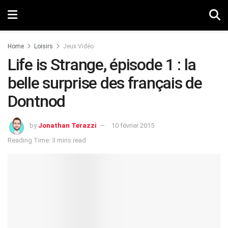
Home
Loisirs
Jeux Vidéo
Life is Strange, épisode 1 : la
belle surprise des français de
Dontnod
by
Jonathan Terazzi
10 février 2015
Reading Time: 3 mins read