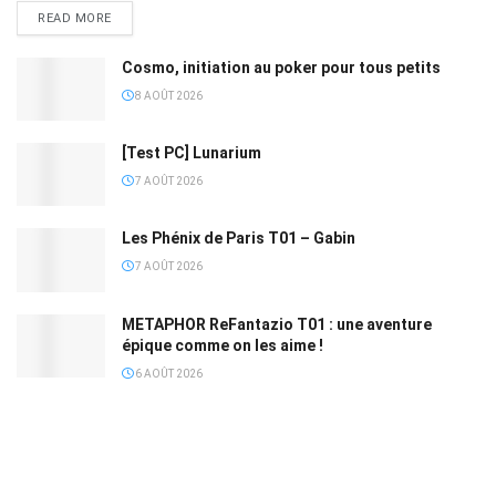
READ MORE
Cosmo, initiation au poker pour tous petits
8 AOÛT 2026
[Test PC] Lunarium
7 AOÛT 2026
Les Phénix de Paris T01 – Gabin
7 AOÛT 2026
METAPHOR ReFantazio T01 : une aventure
épique comme on les aime !
6 AOÛT 2026