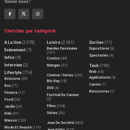
Suivez-nous !
Chercher par catégorie
A La Une
(2 578)
Loisirs
(2 351)
Sorties
(11)
Bandes Dessinées
Expositions
(6)
Evénement
(7)
(161)
Spectacles
(4)
Infos
(4)
Comics
(44)
Interview
(2)
Mangas
(31)
Tech
(195)
Web
(64)
Lifestyle
(714)
Cinéma / Séries
(236)
Applications
(4)
Boissons
(30)
Blu-Ray
(18)
Casino
(1)
Box
(71)
DVD
(4)
Rencontres
(1)
Finance
(11)
Festival De Cannes
(2)
Food
(50)
Films
(164)
Jardin
(29)
Séries
(56)
Kids
(81)
Maison
(130)
Jeux De Société
(653)
Mode Et Beauté
(116)
Jeux Vidéo
(823)