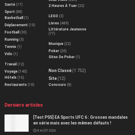
Santé
(17)
2 Heures À Tuer
(32)
Sport
(88)
LEGO
(3)
Basketball
(1)
Livres
(489)
Déplacement
(10)
Littérature Jeunesse
Football
(30)
(77)
Running
(3)
Musique
(22)
Tennis
(1)
Poker
(20)
Vélo
(1)
Sites De Poker
(1)
Travail
(12)
Non Classé
(1 752)
Voyage
(145)
Hôtels
(16)
Site
(12)
Restaurants
(10)
Concours
(8)
Derniers articles
[Test PS5] EA Sports UFC 6 : Grosses mandales
en série mais avec les mêmes défauts !
8 AOÛT 2026