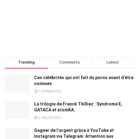
Trending
Comments
Latest
Ces célébrités qui ont fait du porno avant d’être
connues
1 FÉVRIER 2016
La trilogie de Franck Thilliez : Syndrome E,
GATACA et atomKA.
2 JUILLET 2015
Gagner de l’argent grâce à YouTube et
Instagram via Telegram: Attention aux
arnaques!
20 JANVIER 2025
Les 10 meilleurs jeux de course VR pour l’Oculus
Quest 2
13 AVRIL 2022