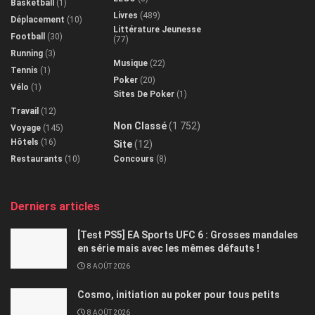
Travail
(12)
Non Classé
(1 752)
Voyage
(145)
Hôtels
(16)
Site
(12)
Restaurants
(10)
Concours
(8)
Derniers articles
[Test PS5] EA Sports UFC 6 : Grosses mandales
en série mais avec les mêmes défauts !
8 AOÛT 2026
Cosmo, initiation au poker pour tous petits
8 AOÛT 2026
[Test PC] Lunarium
7 AOÛT 2026