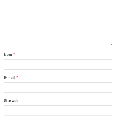
*
Nom
*
E-mail
Site web
Enregistrer mon nom, mon e-mail et mon site dans le
navigateur pour mon prochain commentaire.
Prouvez que vous êtes humain :
6 + 10 =