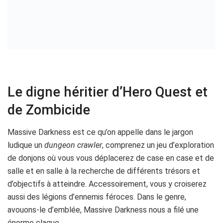
Le digne héritier d’Hero Quest et
de Zombicide
Massive Darkness est ce qu’on appelle dans le jargon
ludique un
dungeon crawler
, comprenez un jeu d’exploration
de donjons où vous vous déplacerez de case en case et de
salle et en salle à la recherche de différents trésors et
d’objectifs à atteindre. Accessoirement, vous y croiserez
aussi des légions d’ennemis féroces. Dans le genre,
avouons-le d’emblée, Massive Darkness nous a filé une
énorme claque.
Se déroulant dans un univers médiéval-fantastique proche
de celui d’Hero Quest, le légendaire jeu des années 90’, et
reprenant partiellement la mécanique de Zombicide, le jeu
de poutrage de zombies au succès planétaire, Massive