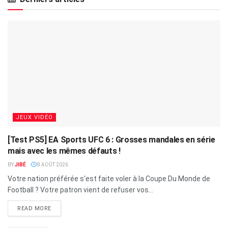
JEUX VIDÉO
[Test PS5] EA Sports UFC 6 : Grosses mandales en série
mais avec les mêmes défauts !
BY
JIBÉ
8 AOÛT 2026
Votre nation préférée s'est faite voler à la Coupe Du Monde de
Football ? Votre patron vient de refuser vos...
READ MORE
Cosmo, initiation au poker pour tous petits
8 AOÛT 2026
[Test PC] Lunarium
7 AOÛT 2026