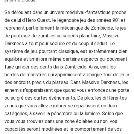
Darkness a tout pour séduire et du coup, il séduit. Le
système de jeu, pourtant classique, est extrêmement bien
équilibré et améliore même certains aspects qui pouvaient
faire grincer des dents dans Zombicide. Ainsi, exit les
hordes de monstres qui apparaissent à chaque tour de jeu à
des endroits précis du plateau. Dans Massive Darkness, les
ennemis n’apparaissent que quand vous enfoncez une porte
ou au gré des cartes événements. De plus, les différentes
zones que vous allez explorer se répartissent en deux
catégories, à savoir la pénombre ou la lumière. Selon que
vous vous trouviez dans une zone éclairée ou non, vos
capacités seront modifiées et le comportement de vos
ennemis sera différent. Cette subtilité apporte une réelle
dimension stratégique à vos parties car elle permet
d’adopter une approche avant tout discrète de la mission
voire d’utiliser un héros comme appât alors que ses
partenaires se tapissent dans l’obscurité, prêts à fondre sur