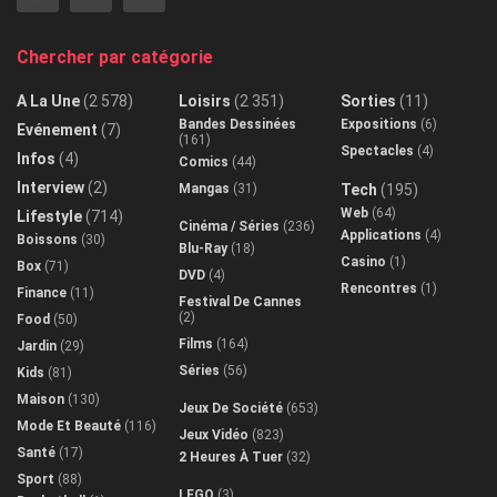
Spectacles
(4)
Infos
(4)
Comics
(44)
Interview
(2)
Mangas
(31)
Tech
(195)
Web
(64)
Lifestyle
(714)
Cinéma / Séries
(236)
Applications
(4)
Boissons
(30)
Blu-Ray
(18)
Casino
(1)
Box
(71)
DVD
(4)
Rencontres
(1)
Finance
(11)
Festival De Cannes
(2)
Food
(50)
Films
(164)
Jardin
(29)
Séries
(56)
Kids
(81)
Maison
(130)
Jeux De Société
(653)
Mode Et Beauté
(116)
Jeux Vidéo
(823)
Santé
(17)
2 Heures À Tuer
(32)
Sport
(88)
LEGO
(3)
Basketball
(1)
Livres
(489)
Déplacement
(10)
Littérature Jeunesse
Football
(30)
(77)
Running
(3)
Musique
(22)
Tennis
(1)
Poker
(20)
Vélo
(1)
Sites De Poker
(1)