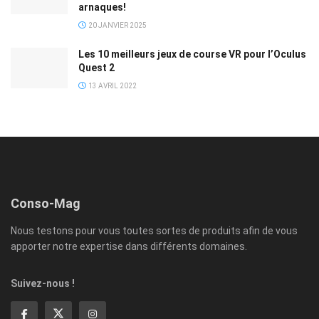
Conso-Mag
Nous testons pour vous toutes sortes de produits afin de vous
apporter notre expertise dans différents domaines.
Suivez-nous !
Chercher par catégorie
A La Une
(2 578)
Loisirs
(2 351)
Sorties
(11)
Bandes Dessinées
Expositions
(6)
Evénement
(7)
(161)