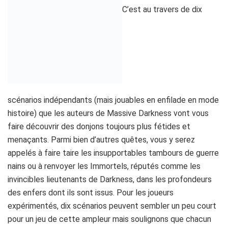
scénarios indépendants (mais jouables en enfilade en mode
histoire) que les auteurs de Massive Darkness vont vous
faire découvrir des donjons toujours plus fétides et
menaçants. Parmi bien d’autres quêtes, vous y serez
appelés à faire taire les insupportables tambours de guerre
nains ou à renvoyer les Immortels, réputés comme les
invincibles lieutenants de Darkness, dans les profondeurs
des enfers dont ils sont issus. Pour les joueurs
expérimentés, dix scénarios peuvent sembler un peu court
pour un jeu de cette ampleur mais soulignons que chacun
d’eux a été savamment travaillé et nécessitera une
approche ingénieuse et coordonnée pour en venir à bout. A
eux dix, ils représentent donc potentiellement des dizaines
d’heures de jeu et il ne faut pas oublier que la communauté
de fans est déjà à l’œuvre pour proposer sur les forums