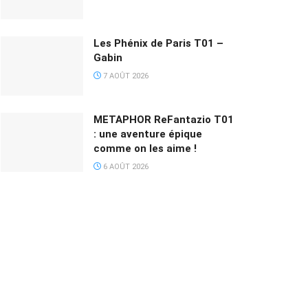
Les Phénix de Paris T01 –
Gabin
7 AOÛT 2026
METAPHOR ReFantazio T01
: une aventure épique
comme on les aime !
6 AOÛT 2026