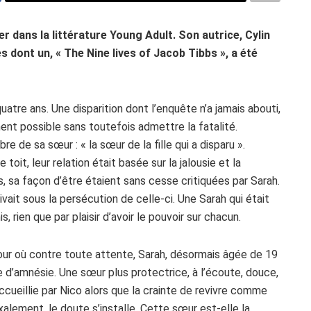
ler dans la littérature Young Adult. Son autrice, Cylin
 dont un, « The Nine lives of Jacob Tibbs », a été
quatre ans. Une disparition dont l’enquête n’a jamais abouti,
ent possible sans toutefois admettre la fatalité.
re de sa sœur : « la sœur de la fille qui a disparu ».
oit, leur relation était basée sur la jalousie et la
, sa façon d’être étaient sans cesse critiquées par Sarah.
ivait sous la persécution de celle-ci. Une Sarah qui était
 rien que par plaisir d’avoir le pouvoir sur chacun.
jour où contre toute attente, Sarah, désormais âgée de 19
e d’amnésie. Une sœur plus protectrice, à l’écoute, douce,
ccueillie par Nico alors que la crainte de revivre comme
lement, le doute s’installe. Cette sœur est-elle la