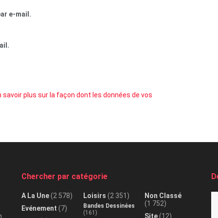
ar e-mail.
il.
 savoir plus sur la façon dont les données de vos
Chercher par catégorie
D
A La Une
(2 578)
Loisirs
(2 351)
Non Classé
(1 752)
Bandes Dessinées
Evénement
(7)
(161)
n
Site
(12)