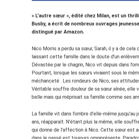
« L’autre sœur », édité chez Milan, est un thril
Busby, a écrit de nombreux ouvrages jeunesses
distingué par Amazon.
Nico Morris a perdu sa sœur, Sarah, il y a de cela 
laissant cette famille dans le doute d’un enlèvem
Dévastée par le chagrin, Nico vit depuis dans l’omb
Pourtant, lorsque les sœurs vivaient sous le même t
méchanceté . Les rondeurs de Nico, ses attitudes
Véritable souffre douleur de sa sœur aînée, elle v
belle mais qui méprisait sa famille comme ses amis,
La famille vit dans l’ombre d’elle-même jusqu’au 
ans, réapparaît. N’étant plus la même, elle souffr
qui donne de l’affection à Nico. Cette sœur est a
dans le passé est toujours omniprésente. Paradoxa