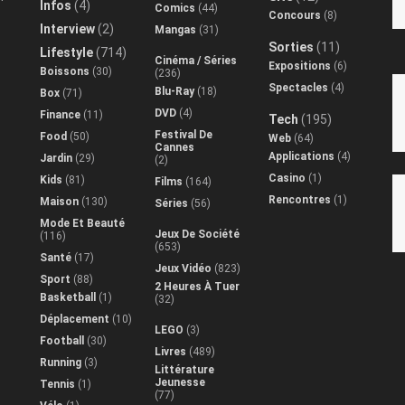
Infos
(4)
Comics
(44)
Concours
(8)
Interview
(2)
Mangas
(31)
Sorties
(11)
Lifestyle
(714)
Cinéma / Séries
Expositions
(6)
Boissons
(30)
(236)
Spectacles
(4)
Blu-Ray
(18)
Box
(71)
DVD
(4)
Finance
(11)
Tech
(195)
Festival De
Food
(50)
Web
(64)
Cannes
Applications
(4)
Jardin
(29)
(2)
Casino
(1)
Kids
(81)
Films
(164)
Rencontres
(1)
Maison
(130)
Séries
(56)
Mode Et Beauté
Jeux De Société
(116)
(653)
Santé
(17)
Jeux Vidéo
(823)
Sport
(88)
2 Heures À Tuer
Basketball
(1)
(32)
Déplacement
(10)
LEGO
(3)
Football
(30)
Livres
(489)
Running
(3)
Littérature
Jeunesse
Tennis
(1)
(77)