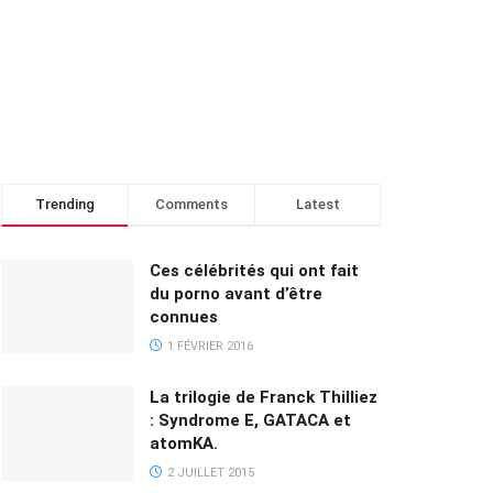
Trending
Comments
Latest
Ces célébrités qui ont fait
du porno avant d’être
connues
1 FÉVRIER 2016
La trilogie de Franck Thilliez
: Syndrome E, GATACA et
atomKA.
2 JUILLET 2015