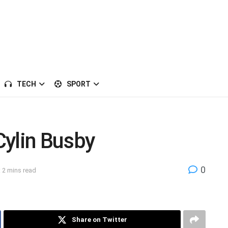
TECH
SPORT
 Cylin Busby
0
 2 mins read
Share on Twitter