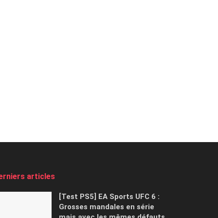
erniers articles
[Test PS5] EA Sports UFC 6 :
Grosses mandales en série
mais avec les mêmes défauts