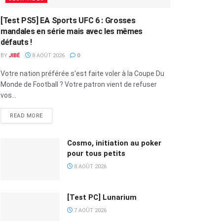
[Test PS5] EA Sports UFC 6 : Grosses
mandales en série mais avec les mêmes
défauts !
BY
JIBÉ
8 AOÛT 2026
0
Votre nation préférée s'est faite voler à la Coupe Du
Monde de Football ? Votre patron vient de refuser
vos...
READ MORE
Cosmo, initiation au poker
pour tous petits
8 AOÛT 2026
[Test PC] Lunarium
7 AOÛT 2026