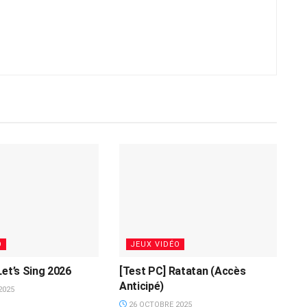
O
JEUX VIDÉO
Let’s Sing 2026
[Test PC] Ratatan (Accès
Anticipé)
2025
26 OCTOBRE 2025