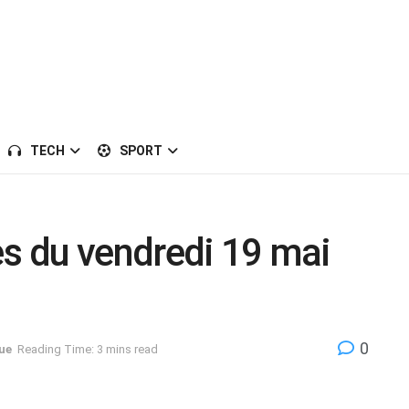
TECH
SPORT
es du vendredi 19 mai
0
ue
Reading Time: 3 mins read