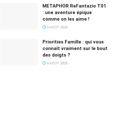
METAPHOR ReFantazio T01
: une aventure épique
comme on les aime !
6 AOÛT 2026
Priorities Famille : qui vous
connaît vraiment sur le bout
des doigts ?
6 AOÛT 2026