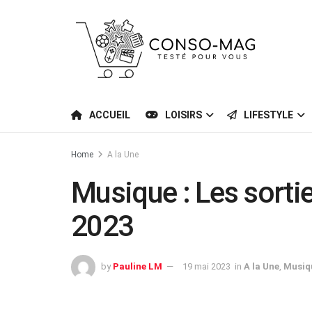
ACCUEIL
LOISIRS
LIFESTYLE
Home
A la Une
Musique : Les sorti
2023
by
Pauline LM
19 mai 2023
in
A la Une
,
Musiq