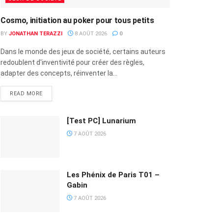
Cosmo, initiation au poker pour tous petits
BY
JONATHAN TERAZZI
8 AOÛT 2026
0
Dans le monde des jeux de société, certains auteurs
redoublent d'inventivité pour créer des règles,
adapter des concepts, réinventer la...
READ MORE
[Test PC] Lunarium
7 AOÛT 2026
Les Phénix de Paris T01 –
Gabin
7 AOÛT 2026