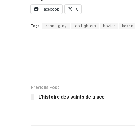
Facebook
X
Tags:
conan gray
foo fighters
hozier
kesha
Previous Post
L’histoire des saints de glace