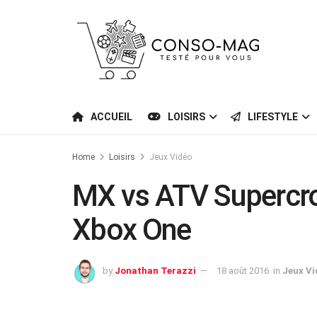
ACCUEIL
LOISIRS
LIFESTYLE
Home
Loisirs
Jeux Vidéo
MX vs ATV Supercro
Xbox One
by
Jonathan Terazzi
18 août 2016
in
Jeux Vi