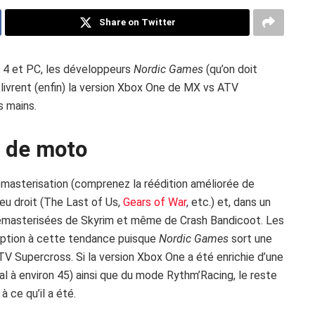
Share on Twitter
n 4 et PC, les développeurs
Nordic Games
(qu’on doit
livrent (enfin) la version Xbox One de MX vs ATV
s mains.
b de moto
emasterisation (comprenez la réédition améliorée de
 eu droit (The Last of Us,
Gears of War
, etc.) et, dans un
remasterisées de Skyrim et même de Crash Bandicoot. Les
eption à cette tendance puisque
Nordic Games
sort une
 Supercross. Si la version Xbox One a été enrichie d’une
al à environ 45) ainsi que du mode Rythm’Racing, le reste
à ce qu’il a été.