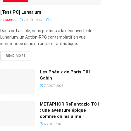
[Test PC] Lunarium
BY
MAKSS
7 AOÛT 2026
0
Dans cet article, nous partons à la découverte de
Lunarium, un Action-RPG contemplatif en vue
isométrique dans un univers fantastique,...
READ MORE
Les Phénix de Paris T01 –
Gabin
7 AOÛT 2026
METAPHOR ReFantazio T01
: une aventure épique
comme on les aime !
6 AOÛT 2026