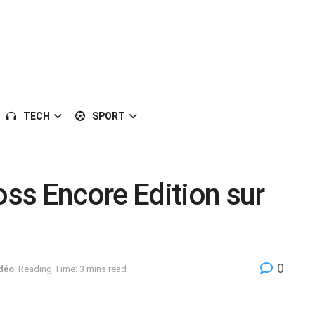
TECH
SPORT
ss Encore Edition sur
0
déo
Reading Time: 3 mins read