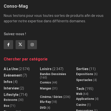
Conso-Mag
Nous testons pour vous toutes sortes de produits afin de vous
apporter notre expertise dans différents domaines.
Suivez-nous !
Chercher par catégorie
A La Une
(2 574)
Loisirs
(2 347)
Sorties
(11)
Bandes Dessinées
Expositions
(6)
Evénement
(7)
(160)
Spectacles
(4)
Infos
(4)
Comics
(44)
Interview
(2)
Mangas
(31)
Tech
(195)
Web
(64)
Lifestyle
(714)
Cinéma / Séries
(236)
Applications
(4)
Boissons
(30)
Blu-Ray
(18)
Casino
(1)
Box
(71)
DVD
(4)
Rencontres
(1)