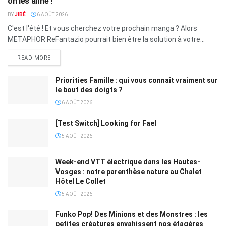
on les aime !
BY
JIBÉ
6 AOÛT 2026
C'est l'été ! Et vous cherchez votre prochain manga ? Alors
METAPHOR ReFantazio pourrait bien être la solution à votre...
READ MORE
Priorities Famille : qui vous connaît vraiment sur
le bout des doigts ?
6 AOÛT 2026
[Test Switch] Looking for Fael
5 AOÛT 2026
Week-end VTT électrique dans les Hautes-
Vosges : notre parenthèse nature au Chalet
Hôtel Le Collet
5 AOÛT 2026
Funko Pop! Des Minions et des Monstres : les
petites créatures envahissent nos étagères