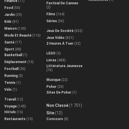
Finance
(11)
Festival De Cannes
(2)
Food
(50)
Films
(164)
Jardin
(29)
Séries
(56)
Kids
(81)
Maison
(130)
Jeux De Société
(652)
Mode Et Beauté
(116)
Jeux Vidéo
(821)
Santé
(17)
2 Heures À Tuer
(32)
Sport
(88)
LEGO
(3)
Basketball
(1)
Livres
(488)
Déplacement
(10)
Littérature Jeunesse
Football
(30)
(76)
Running
(3)
Musique
(22)
Tennis
(1)
Poker
(20)
Vélo
(1)
Sites De Poker
(1)
Travail
(12)
Non Classé
(1 751)
Voyage
(145)
Hôtels
(16)
Site
(12)
Restaurants
(10)
Concours
(8)