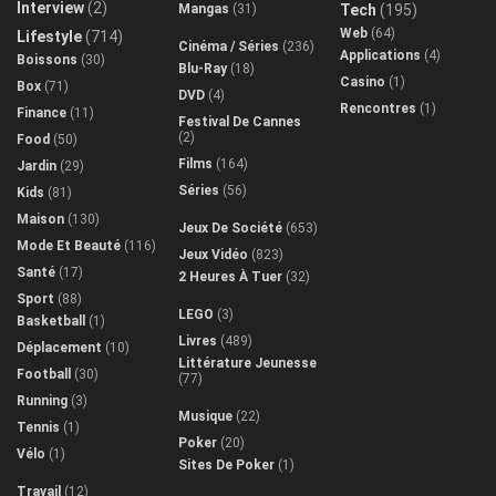
Interview
(2)
Mangas
(31)
Tech
(195)
Web
(64)
Lifestyle
(714)
Cinéma / Séries
(236)
Applications
(4)
Boissons
(30)
Blu-Ray
(18)
Casino
(1)
Box
(71)
DVD
(4)
Rencontres
(1)
Finance
(11)
Festival De Cannes
(2)
Food
(50)
Films
(164)
Jardin
(29)
Séries
(56)
Kids
(81)
Maison
(130)
Jeux De Société
(653)
Mode Et Beauté
(116)
Jeux Vidéo
(823)
Santé
(17)
2 Heures À Tuer
(32)
Sport
(88)
LEGO
(3)
Basketball
(1)
Livres
(489)
Déplacement
(10)
Littérature Jeunesse
Football
(30)
(77)
Running
(3)
Musique
(22)
Tennis
(1)
Poker
(20)
Vélo
(1)
Sites De Poker
(1)
Travail
(12)