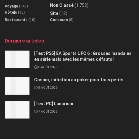
Non Classé
(1 752)
Voyage
(145)
Hôtels
(16)
Site
(12)
Restaurants
(10)
Concours
(8)
Derniers articles
[Test PS5] EA Sports UFC 6 : Grosses mandales
en série mais avec les mêmes défauts !
8 AOÛT 2026
Cosmo, initiation au poker pour tous petits
8 AOÛT 2026
[Test PC] Lunarium
7 AOÛT 2026