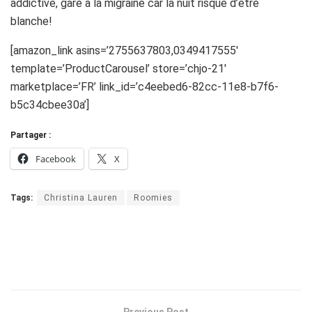
addictive, gare à la migraine car la nuit risque d’être
blanche!
[amazon_link asins=’2755637803,0349417555′
template=’ProductCarousel’ store=’chjo-21′
marketplace=’FR’ link_id=’c4eebed6-82cc-11e8-b7f6-
b5c34cbee30a’]
Partager :
Facebook
X
Tags:
Christina Lauren
Roomies
Previous Post