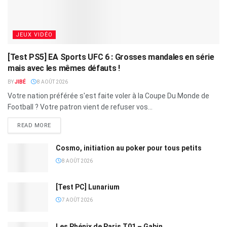
JEUX VIDÉO
[Test PS5] EA Sports UFC 6 : Grosses mandales en série
mais avec les mêmes défauts !
BY
JIBÉ
8 AOÛT 2026
Votre nation préférée s'est faite voler à la Coupe Du Monde de
Football ? Votre patron vient de refuser vos...
READ MORE
Cosmo, initiation au poker pour tous petits
8 AOÛT 2026
[Test PC] Lunarium
7 AOÛT 2026
Les Phénix de Paris T01 – Gabin