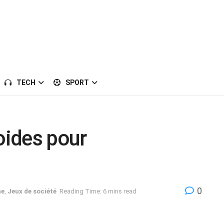
TECH
SPORT
oides pour
0
ne
,
Jeux de société
Reading Time: 6 mins read