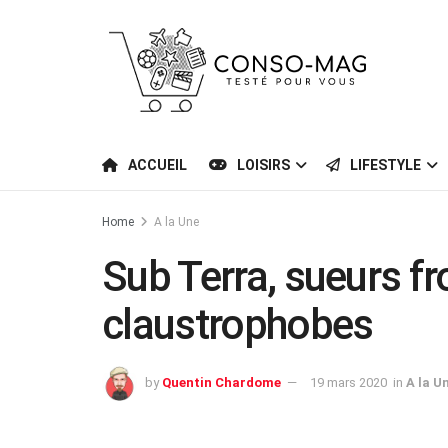
ACCUEIL
LOISIRS
LIFESTYLE
Home
A la Une
Sub Terra, sueurs fr
claustrophobes
by
Quentin Chardome
19 mars 2020
in
A la U