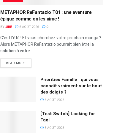
METAPHOR ReFantazio T01 : une aventure
épique comme on les aime !
BY
JIBÉ
6 AOÛT 2026
0
C'est l'été ! Et vous cherchez votre prochain manga ?
Alors METAPHOR ReFantazio pourrait bien être la
solution à votre...
READ MORE
Priorities Famille : qui vous
connaît vraiment sur le bout
des doigts ?
6 AOÛT 2026
[Test Switch] Looking for
Fael
5 AOÛT 2026