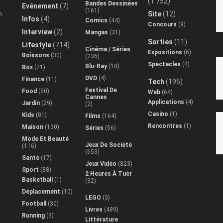
(1 752)
Bandes Dessinées
Evénement
(7)
(161)
n
Site
(12)
Infos
(4)
Comics
(44)
Concours
(8)
Interview
(2)
Mangas
(31)
Sorties
(11)
Lifestyle
(714)
Cinéma / Séries
Expositions
(6)
Boissons
(30)
(236)
Spectacles
(4)
Blu-Ray
(18)
Box
(71)
DVD
(4)
Finance
(11)
Tech
(195)
Festival De
Food
(50)
Web
(64)
Cannes
Applications
(4)
Jardin
(29)
(2)
Casino
(1)
Kids
(81)
Films
(164)
Rencontres
(1)
Maison
(130)
Séries
(56)
Mode Et Beauté
Jeux De Société
(116)
(653)
Santé
(17)
Jeux Vidéo
(823)
Sport
(88)
2 Heures À Tuer
Basketball
(1)
(32)
Déplacement
(10)
LEGO
(3)
Football
(30)
Livres
(489)
Running
(3)
Littérature