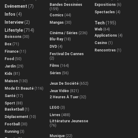
Bandes Dessinées
Expositions
(6)
Evénement
(7)
(159)
Spectacles
(4)
Infos
(4)
Comics
(44)
Interview
(2)
Mangas
(30)
Tech
(195)
Web
(64)
Lifestyle
(714)
Cinéma / Séries
(236)
Applications
(4)
Boissons
(30)
Blu-Ray
(18)
Casino
(1)
Box
(71)
DVD
(4)
Rencontres
(1)
Finance
(11)
Festival De Cannes
(2)
Food
(50)
Films
(164)
Jardin
(29)
Séries
(56)
Kids
(81)
Maison
(130)
Jeux De Société
(652)
Mode Et Beauté
(116)
Jeux Vidéo
(821)
Santé
(17)
2 Heures À Tuer
(32)
Sport
(88)
LEGO
(3)
Basketball
(1)
Livres
(488)
Déplacement
(10)
Littérature Jeunesse
Football
(30)
(76)
Running
(3)
Musique
(22)