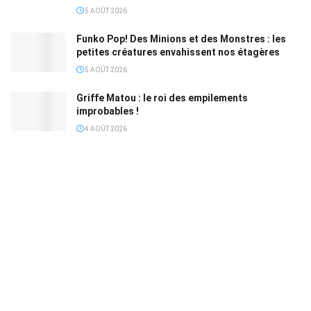
5 AOÛT 2026
Funko Pop! Des Minions et des Monstres : les
petites créatures envahissent nos étagères
5 AOÛT 2026
Griffe Matou : le roi des empilements
improbables !
4 AOÛT 2026