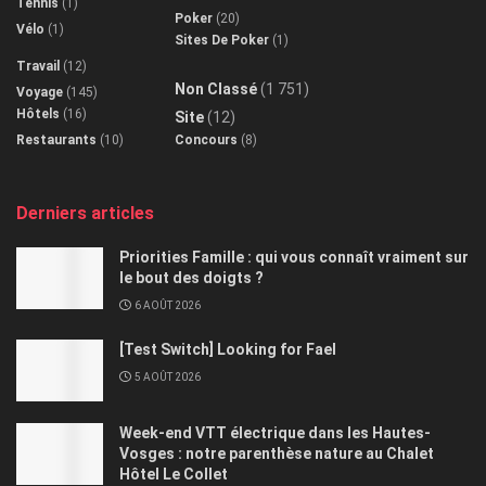
Tennis
(1)
Poker
(20)
Vélo
(1)
Sites De Poker
(1)
Travail
(12)
Non Classé
(1 751)
Voyage
(145)
Hôtels
(16)
Site
(12)
Restaurants
(10)
Concours
(8)
Derniers articles
Priorities Famille : qui vous connaît vraiment sur
le bout des doigts ?
6 AOÛT 2026
[Test Switch] Looking for Fael
5 AOÛT 2026
Week-end VTT électrique dans les Hautes-
Vosges : notre parenthèse nature au Chalet
Hôtel Le Collet