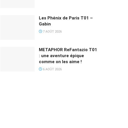
Les Phénix de Paris T01 –
Gabin
7 AOÛT 2026
METAPHOR ReFantazio T01
: une aventure épique
comme on les aime !
6 AOÛT 2026