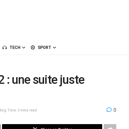
TECH
SPORT
 : une suite juste
0
ing Time: 3 mins read