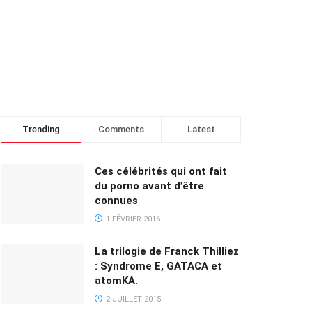
Trending
Comments
Latest
Ces célébrités qui ont fait
du porno avant d’être
connues
1 FÉVRIER 2016
La trilogie de Franck Thilliez
: Syndrome E, GATACA et
atomKA.
2 JUILLET 2015