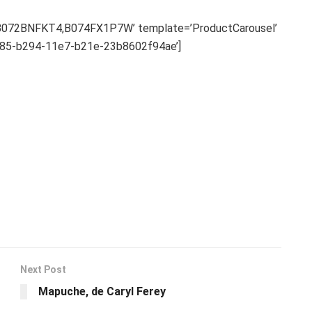
B072BNFKT4,B074FX1P7W’ template=’ProductCarousel’
db685-b294-11e7-b21e-23b8602f94ae’]
Next Post
Mapuche, de Caryl Ferey