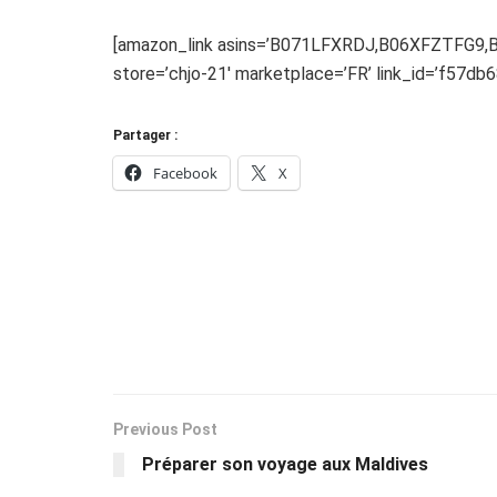
[amazon_link asins=’B071LFXRDJ,B06XFZTFG9,
store=’chjo-21′ marketplace=’FR’ link_id=’f57
Partager :
Facebook
X
Previous Post
Préparer son voyage aux Maldives