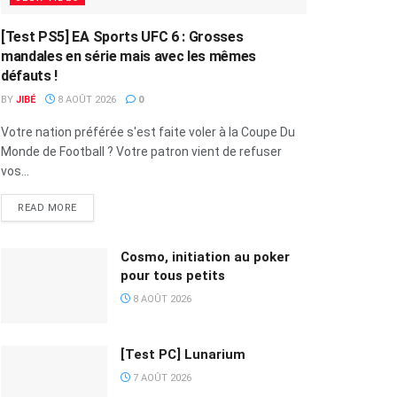
[Test PS5] EA Sports UFC 6 : Grosses
mandales en série mais avec les mêmes
défauts !
BY
JIBÉ
8 AOÛT 2026
0
Votre nation préférée s'est faite voler à la Coupe Du
Monde de Football ? Votre patron vient de refuser
vos...
READ MORE
Cosmo, initiation au poker
pour tous petits
8 AOÛT 2026
[Test PC] Lunarium
7 AOÛT 2026