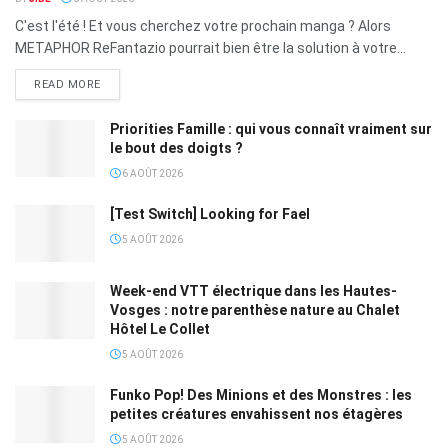
C'est l'été ! Et vous cherchez votre prochain manga ? Alors
METAPHOR ReFantazio pourrait bien être la solution à votre...
READ MORE
Priorities Famille : qui vous connaît vraiment sur
le bout des doigts ?
6 AOÛT 2026
[Test Switch] Looking for Fael
5 AOÛT 2026
Week-end VTT électrique dans les Hautes-
Vosges : notre parenthèse nature au Chalet
Hôtel Le Collet
5 AOÛT 2026
Funko Pop! Des Minions et des Monstres : les
petites créatures envahissent nos étagères
5 AOÛT 2026