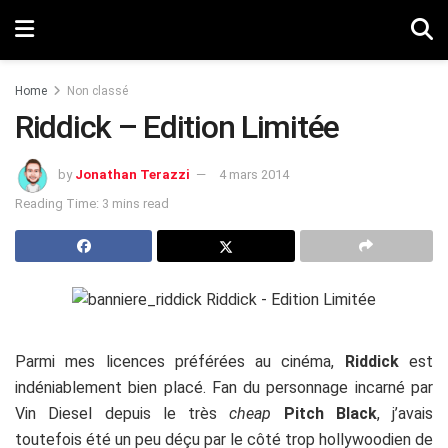
Home
Non classé
Riddick – Edition Limitée
by
Jonathan Terazzi
4 mars 2014
Reading Time: 3 mins read
Parmi mes licences préférées au cinéma,
Riddick
est
indéniablement bien placé. Fan du personnage incarné par
Vin Diesel depuis le très
cheap
Pitch Black
, j’avais
toutefois été un peu déçu par le côté trop hollywoodien de