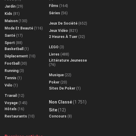
Films
(164)
Jardin
(29)
Séries
(56)
Kids
(81)
Maison
(130)
Jeux De Société
(652)
Mode Et Beauté
(116)
Jeux Vidéo
(821)
Santé
(17)
2 Heures À Tuer
(32)
Sport
(88)
LEGO
(3)
Basketball
(1)
Livres
(488)
Déplacement
(10)
Littérature Jeunesse
Football
(30)
(76)
Running
(3)
Musique
(22)
Tennis
(1)
Poker
(20)
Vélo
(1)
Sites De Poker
(1)
Travail
(12)
Non Classé
(1 751)
Voyage
(145)
Hôtels
(16)
Site
(12)
Restaurants
(10)
Concours
(8)