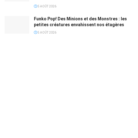
5 AOÛT 2026
Funko Pop! Des Minions et des Monstres : les
petites créatures envahissent nos étagères
5 AOÛT 2026