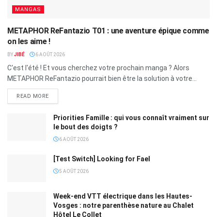
MANGAS
METAPHOR ReFantazio T01 : une aventure épique comme
on les aime !
BY
JIBÉ
6 AOÛT 2026
C'est l'été ! Et vous cherchez votre prochain manga ? Alors
METAPHOR ReFantazio pourrait bien être la solution à votre...
READ MORE
Priorities Famille : qui vous connaît vraiment sur
le bout des doigts ?
6 AOÛT 2026
[Test Switch] Looking for Fael
5 AOÛT 2026
Week-end VTT électrique dans les Hautes-
Vosges : notre parenthèse nature au Chalet
Hôtel Le Collet